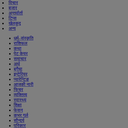
विचार
बजार
अन्तर्वार्ता
टिप्स
खेलकुद
अन्य
धर्म–संस्कृति
राशिफल
कथा
पेट केयर
समाचार
अर्थ
बगैचा
इन्टेरियर
प्यारेन्टिङ
आजकी नारी
फिचर
व्यक्तित्व
स्वास्थ्य
शिक्षा
फेसन
कभर गर्ल
सौन्दर्य
परिकार