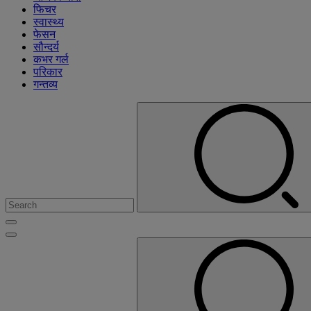
फिचर
स्वास्थ्य
फेसन
सौन्दर्य
कभर गर्ल
परिकार
गन्तव्य