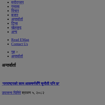
मनोरन्जन
गन्तव्य
विचार
बजार
अन्तर्वार्ता
टिप्स
खेलकुद
अन्य
Read EMag
Contact Us
गृह
>
अन्तर्वार्ता
अन्तर्वार्ता
‘परराष्ट्रको काम आकषर्णसँगै चुनौती पनि छ’
उपासना घिमिरे
श्रावण ५, २०८२