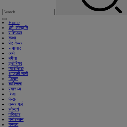
Home
धर्म–संस्कृति
राशिफल
कथा
पेट केयर
समाचार
अर्थ
बगैचा
इन्टेरियर
प्यारेन्टिङ
आजकी नारी
फिचर
व्यक्तित्व
स्वास्थ्य
शिक्षा
फेसन
कभर गर्ल
सौन्दर्य
परिकार
मनोरन्जन
गन्तव्य