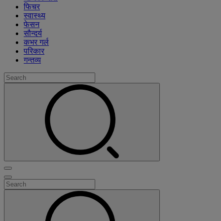
फिचर
स्वास्थ्य
फेसन
सौन्दर्य
कभर गर्ल
परिकार
गन्तव्य