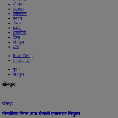
सौन्दर्य
परिकार
मनोरन्जन
गन्तव्य
विचार
बजार
अन्तर्वार्ता
टिप्स
खेलकुद
अन्य
Read EMag
Contact Us
गृह
>
खेलकुद
खेलकुद
खेलकुद
मोनालिशा गिफ्ट अफ चेसकी एम्बासडर नियुक्त