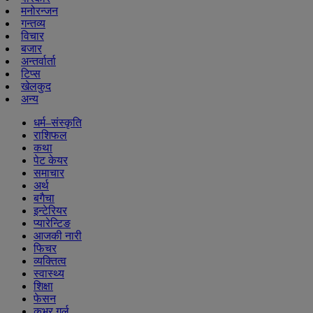
मनोरन्जन
गन्तव्य
विचार
बजार
अन्तर्वार्ता
टिप्स
खेलकुद
अन्य
धर्म–संस्कृति
राशिफल
कथा
पेट केयर
समाचार
अर्थ
बगैचा
इन्टेरियर
प्यारेन्टिङ
आजकी नारी
फिचर
व्यक्तित्व
स्वास्थ्य
शिक्षा
फेसन
कभर गर्ल