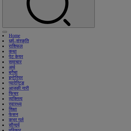
Home
धर्म–संस्कृति
राशिफल
कथा
पेट केयर
समाचार
अर्थ
बगैचा
इन्टेरियर
प्यारेन्टिङ
आजकी नारी
फिचर
व्यक्तित्व
स्वास्थ्य
शिक्षा
फेसन
कभर गर्ल
सौन्दर्य
परिकार