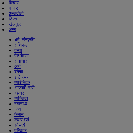
विचार
बजार
अन्तर्वार्ता
टिप्स
खेलकुद
अन्य
धर्म–संस्कृति
राशिफल
कथा
पेट केयर
समाचार
अर्थ
बगैचा
इन्टेरियर
प्यारेन्टिङ
आजकी नारी
फिचर
व्यक्तित्व
स्वास्थ्य
शिक्षा
फेसन
कभर गर्ल
सौन्दर्य
परिकार