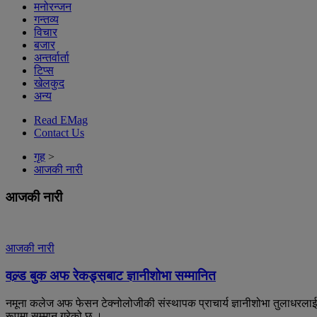
मनोरन्जन
गन्तव्य
विचार
बजार
अन्तर्वार्ता
टिप्स
खेलकुद
अन्य
Read EMag
Contact Us
गृह
>
आजकी नारी
आजकी नारी
आजकी नारी
वल्र्ड बुक अफ रेकड्र्सबाट ज्ञानीशोभा सम्मानित
नमूना कलेज अफ फेसन टेक्नोलोजीकी संस्थापक प्राचार्य ज्ञानीशोभा तुलाधरलाई अन
रूपमा सम्मान गरेको छ ।