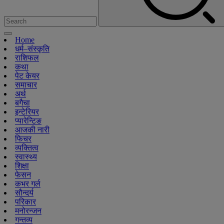
Home
धर्म–संस्कृति
राशिफल
कथा
पेट केयर
समाचार
अर्थ
बगैचा
इन्टेरियर
प्यारेन्टिङ
आजकी नारी
फिचर
व्यक्तित्व
स्वास्थ्य
शिक्षा
फेसन
कभर गर्ल
सौन्दर्य
परिकार
मनोरन्जन
गन्तव्य