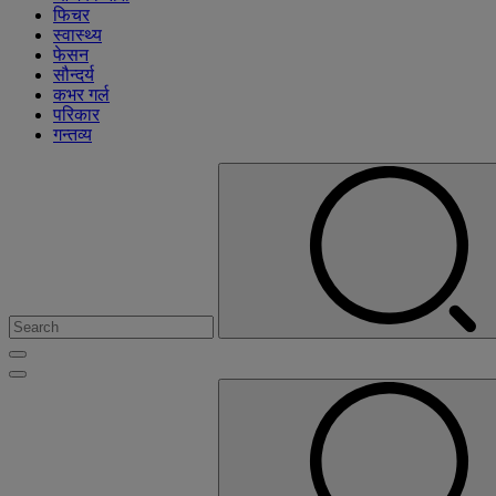
फिचर
स्वास्थ्य
फेसन
सौन्दर्य
कभर गर्ल
परिकार
गन्तव्य