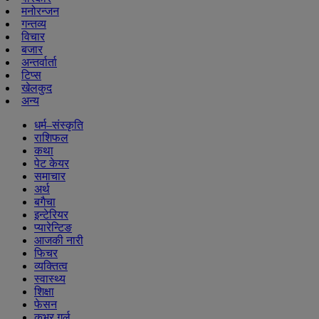
मनोरन्जन
गन्तव्य
विचार
बजार
अन्तर्वार्ता
टिप्स
खेलकुद
अन्य
धर्म–संस्कृति
राशिफल
कथा
पेट केयर
समाचार
अर्थ
बगैचा
इन्टेरियर
प्यारेन्टिङ
आजकी नारी
फिचर
व्यक्तित्व
स्वास्थ्य
शिक्षा
फेसन
कभर गर्ल