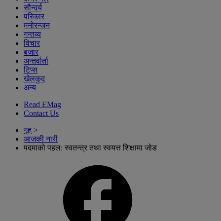
सौन्दर्य
परिकार
मनोरन्जन
गन्तव्य
विचार
बजार
अन्तर्वार्ता
टिप्स
खेलकुद
अन्य
Read EMag
Contact Us
गृह
>
आजकी नारी
पदमाको पहल: स्वतन्त्र तथा स्वयत्त शिक्षामा जोड