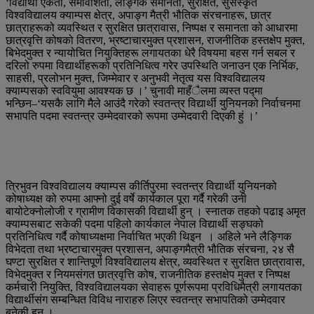
‘विद्यार्थी एकता, समावेशिता, लैङ्गिक समानता, सुरक्षित, सुसंस्कृत
विश्वविद्यालय क्याम्पस क्षेत्र, अपाङ्ग मैत्री भौतिक संरचनाहरू, छात्र
छात्राहरूको व्यवस्थित र सुरक्षित छात्रावास, निष्पक्ष र समानता को आधारमा
छात्रवृत्ति कोषको वितरण, भ्रष्टाचारमुक्त प्रशासन, राजनीतिक हस्तक्षेप मुक्त,
बिभेदमुक्त र न्यायोचित नियुक्तिहरू लगायतका धेरै विषयमा बहस गर्न सबल र
दरिलो रुपमा विद्यार्थीहरूको प्रतिनिधित्व गरेर उपस्थिति जनाउन एक निर्भिक,
साहसी, प्रलोभन मुक्त, जिम्मेवार र अनुभवी नेतृत्व यस विश्वविद्यालय
क्याम्पसको स्ववियुमा आवश्यक छ ।’ चुनावी माहँैलमा व्यस्त पद्मा
भन्छिन–‘यसकै लागि मैले आउंदै गरेको स्वतन्त्र विद्यार्थी युनियनको निर्वाचनमा
सभापति पदमा स्वतन्त्र उम्मेदवारको रूपमा उम्मेदवारी दिएकी हुं ।’
त्रिभुवन विश्वविद्यालय क्याम्पस कीर्तिपुरमा स्वतन्त्र विद्यार्थी युनियनको
कोषाध्यक्ष को रुपमा आफ्नो दुई वर्षे कार्यकाल पूरा गर्दै गरेकी उनी
बायोटेक्नोलोजी र ग्रामीण विकासकी विद्यार्थी हुन् । स्नातक तहको पढाइ अमृत
क्याम्पसबाट सकेकी पदमा पहिलो कार्यकाल नेपाल विद्यार्थी सङ्घको
प्रतिनिधित्व गर्दै कोषाध्यक्षमा निर्वाचित भएकी थिइन । अहिले भने लैङ्गिक
विभेदता तथा भ्रष्टाचारमुक्त प्रशासन, अपाङ्गमैत्री भौतिक संरचना, २४ सै
घण्टा सुरक्षित र शान्तिपूर्ण विश्वविद्यालय क्षेत्र, व्यवस्थित र सुरक्षित छात्रावास,
विभेदमुक्त र नियमसंगत छात्रवृत्ति कोष, राजनीतिक हस्तक्षेप मुक्त र निष्पक्ष
कर्मचारी नियुक्ति, विश्वविद्यालयका सेवाहरू पूर्णरूपमा प्रविधिमैत्री लगायतका
विद्यार्थीसंग सम्बन्धित विविध नाराहरु लिएर स्वतन्त्र सभापतिको उम्मेदवार
बनेकी हुन ।