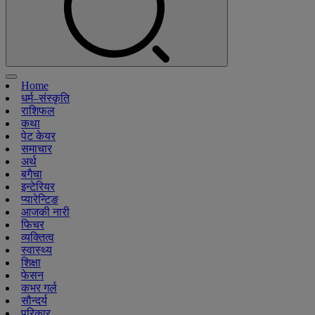
Home
धर्म–संस्कृति
राशिफल
कथा
पेट केयर
समाचार
अर्थ
बगैचा
इन्टेरियर
प्यारेन्टिङ
आजकी नारी
फिचर
व्यक्तित्व
स्वास्थ्य
शिक्षा
फेसन
कभर गर्ल
सौन्दर्य
परिकार