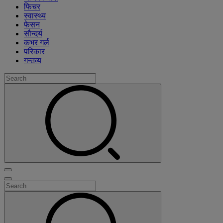
फिचर
स्वास्थ्य
फेसन
सौन्दर्य
कभर गर्ल
परिकार
गन्तव्य