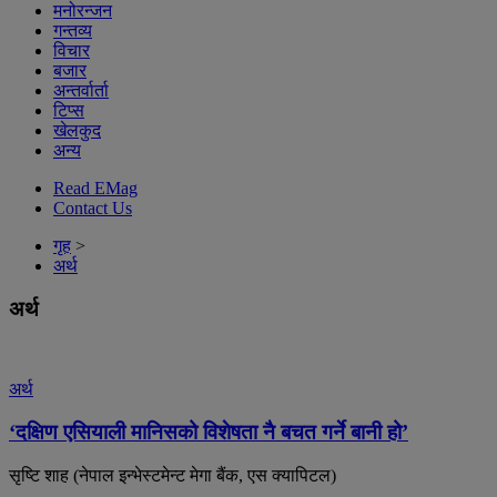
मनोरन्जन
गन्तव्य
विचार
बजार
अन्तर्वार्ता
टिप्स
खेलकुद
अन्य
Read EMag
Contact Us
गृह
>
अर्थ
अर्थ
अर्थ
‘दक्षिण एसियाली मानिसको विशेषता नै बचत गर्ने बानी हो’
सृष्टि शाह (नेपाल इन्भेस्टमेन्ट मेगा बैंक, एस क्यापिटल)