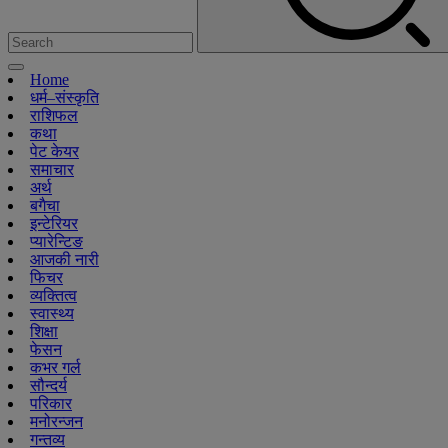
Home
धर्म–संस्कृति
राशिफल
कथा
पेट केयर
समाचार
अर्थ
बगैचा
इन्टेरियर
प्यारेन्टिङ
आजकी नारी
फिचर
व्यक्तित्व
स्वास्थ्य
शिक्षा
फेसन
कभर गर्ल
सौन्दर्य
परिकार
मनोरन्जन
गन्तव्य