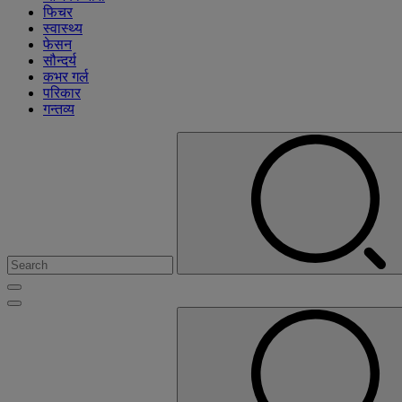
फिचर
स्वास्थ्य
फेसन
सौन्दर्य
कभर गर्ल
परिकार
गन्तव्य