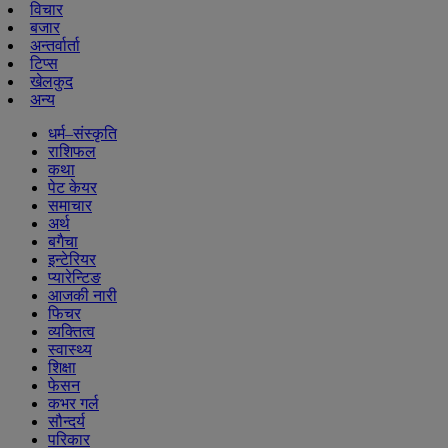
विचार
बजार
अन्तर्वार्ता
टिप्स
खेलकुद
अन्य
धर्म–संस्कृति
राशिफल
कथा
पेट केयर
समाचार
अर्थ
बगैचा
इन्टेरियर
प्यारेन्टिङ
आजकी नारी
फिचर
व्यक्तित्व
स्वास्थ्य
शिक्षा
फेसन
कभर गर्ल
सौन्दर्य
परिकार