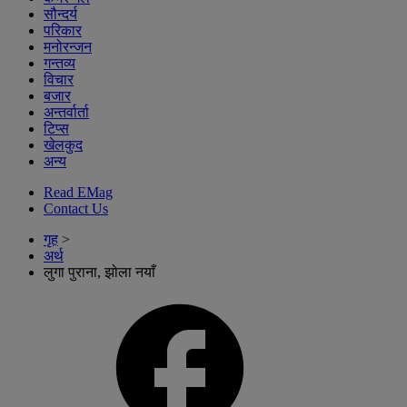
सौन्दर्य
परिकार
मनोरन्जन
गन्तव्य
विचार
बजार
अन्तर्वार्ता
टिप्स
खेलकुद
अन्य
Read EMag
Contact Us
गृह
>
अर्थ
लुगा पुराना, झोला नयाँ