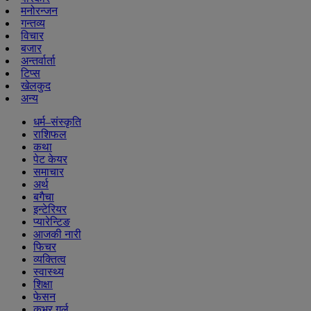
मनोरन्जन
गन्तव्य
विचार
बजार
अन्तर्वार्ता
टिप्स
खेलकुद
अन्य
धर्म–संस्कृति
राशिफल
कथा
पेट केयर
समाचार
अर्थ
बगैचा
इन्टेरियर
प्यारेन्टिङ
आजकी नारी
फिचर
व्यक्तित्व
स्वास्थ्य
शिक्षा
फेसन
कभर गर्ल