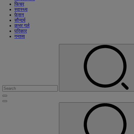
फिचर
स्वास्थ्य
फेसन
सौन्दर्य
कभर गर्ल
परिकार
गन्तव्य