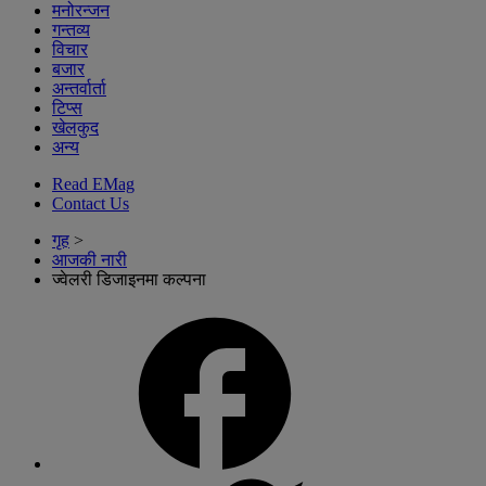
मनोरन्जन
गन्तव्य
विचार
बजार
अन्तर्वार्ता
टिप्स
खेलकुद
अन्य
Read EMag
Contact Us
गृह
>
आजकी नारी
ज्वेलरी डिजाइनमा कल्पना