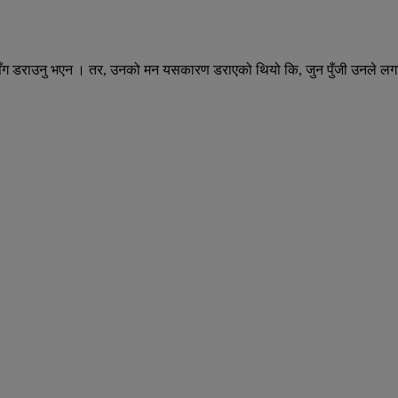
घाटासँग डराउनु भएन । तर, उनको मन यसकारण डराएको थियो कि, जुन पुँजी उनले लग