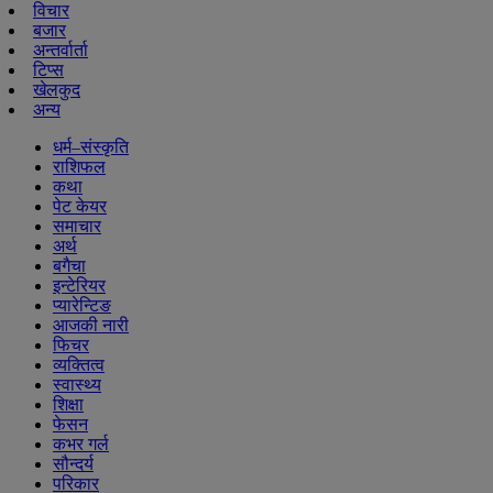
विचार
बजार
अन्तर्वार्ता
टिप्स
खेलकुद
अन्य
धर्म–संस्कृति
राशिफल
कथा
पेट केयर
समाचार
अर्थ
बगैचा
इन्टेरियर
प्यारेन्टिङ
आजकी नारी
फिचर
व्यक्तित्व
स्वास्थ्य
शिक्षा
फेसन
कभर गर्ल
सौन्दर्य
परिकार