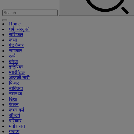
Home
धर्म–संस्कृति
राशिफल
कथा
पेट केयर
समाचार
अर्थ
बगैचा
इन्टेरियर
प्यारेन्टिङ
आजकी नारी
फिचर
व्यक्तित्व
स्वास्थ्य
शिक्षा
फेसन
कभर गर्ल
सौन्दर्य
परिकार
मनोरन्जन
गन्तव्य