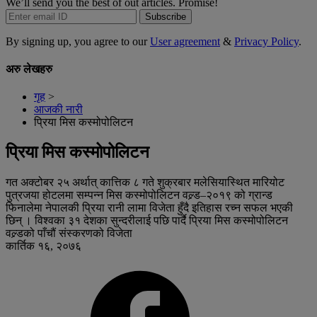
We’ll send you the best of out articles. Promise!
Subscribe
By signing up, you agree to our
User agreement
&
Privacy Policy
.
अरु लेखहरु
गृह
>
आजकी नारी
प्रिया मिस कस्मोपोलिटन
प्रिया मिस कस्मोपोलिटन
गत अक्टोबर २५ अर्थात् कात्तिक ८ गते शुक्रबार मलेसियास्थित मारियोट
पुत्रजया होटलमा सम्पन्न मिस कस्मोपोलिटन वल्र्ड–२०१९ को ग्रान्ड
फिनालेमा नेपालकी प्रिया रानी लामा विजेता हुँदै इतिहास रच्न सफल भएकी
छिन् । विश्वका ३१ देशका सुन्दरीलाई पछि पार्दै प्रिया मिस कस्मोपोलिटन
वल्र्डको पाँचौं संस्करणको विजेता
कार्तिक १६, २०७६