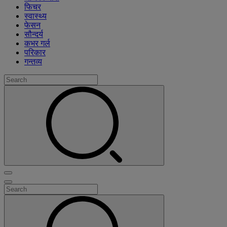
फिचर
स्वास्थ्य
फेसन
सौन्दर्य
कभर गर्ल
परिकार
गन्तव्य