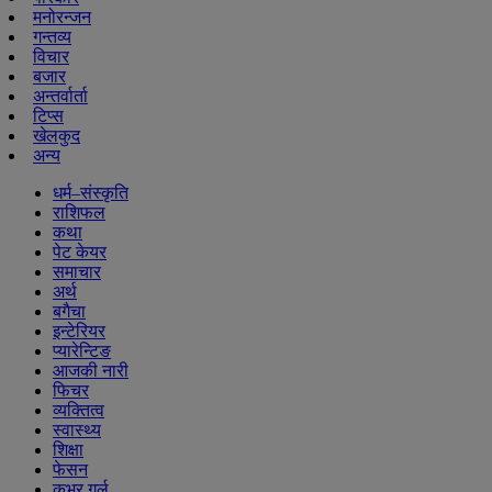
मनोरन्जन
गन्तव्य
विचार
बजार
अन्तर्वार्ता
टिप्स
खेलकुद
अन्य
धर्म–संस्कृति
राशिफल
कथा
पेट केयर
समाचार
अर्थ
बगैचा
इन्टेरियर
प्यारेन्टिङ
आजकी नारी
फिचर
व्यक्तित्व
स्वास्थ्य
शिक्षा
फेसन
कभर गर्ल