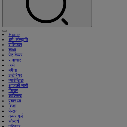
Home
धर्म–संस्कृति
राशिफल
कथा
पेट केयर
समाचार
अर्थ
बगैचा
इन्टेरियर
प्यारेन्टिङ
आजकी नारी
फिचर
व्यक्तित्व
स्वास्थ्य
शिक्षा
फेसन
कभर गर्ल
सौन्दर्य
परिकार