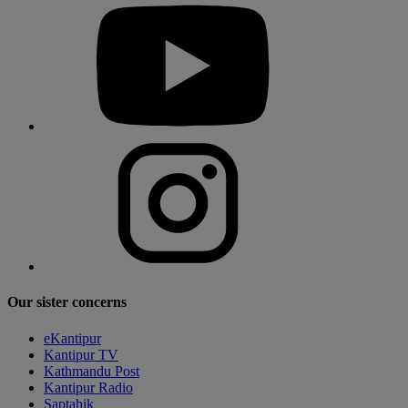
Our sister concerns
eKantipur
Kantipur TV
Kathmandu Post
Kantipur Radio
Saptahik