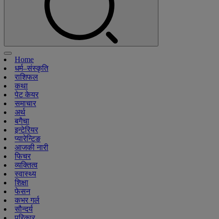
Home
धर्म–संस्कृति
राशिफल
कथा
पेट केयर
समाचार
अर्थ
बगैचा
इन्टेरियर
प्यारेन्टिङ
आजकी नारी
फिचर
व्यक्तित्व
स्वास्थ्य
शिक्षा
फेसन
कभर गर्ल
सौन्दर्य
परिकार