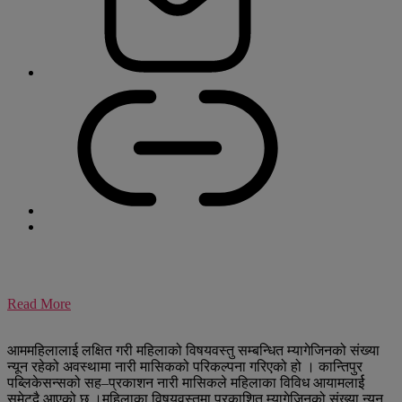
Read More
आममहिलालाई लक्षित गरी महिलाको विषयवस्तु सम्बन्धित म्यागेजिनको संख्या
न्यून रहेको अवस्थामा नारी मासिकको परिकल्पना गरिएको हो । कान्तिपुर
पब्लिकेसन्सको सह–प्रकाशन नारी मासिकले महिलाका विविध आयामलार्ई
समेट्दै आएको छ ।महिलाका विषयवस्तुमा प्रकाशित म्यागेजिनको संख्या न्यून