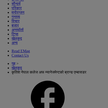
सौन्दर्य
परिकार
मनोरन्जन
गन्तव्य
विचार
बजार
अन्तर्वार्ता
टिप्स
खेलकुद
अन्य
Read EMag
Contact Us
गृह
>
खेलकुद
कृतिश नेपाल कलेज अफ म्यानेजमेन्टको ब्रान्ड एम्बासडर