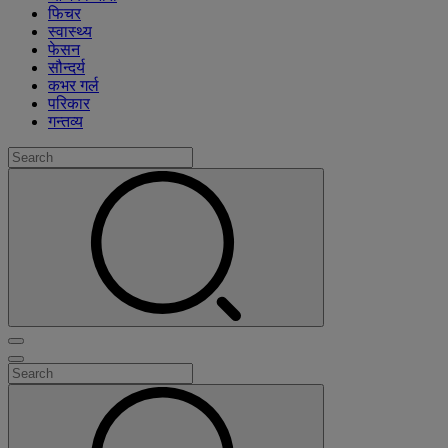
फिचर
स्वास्थ्य
फेसन
सौन्दर्य
कभर गर्ल
परिकार
गन्तव्य