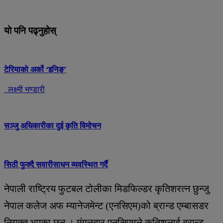
यो पनि पढ्नुहोस्
टेरियाको अर्को ‘इनिङ्’
लक्ष्मी भण्डारी
सञ्जु अधिकारीका दुई कृति विमोचन
सिठी फुक्दै सवारीसाधन व्यवस्थित गर्दै
नेपाली राष्ट्रिय फुटबल टोलीका मिडफिल्डर कृतिशरत्न छुन्जु
नेपाल कलेज अफ म्यानेजमेन्ट (एनसिएम)को ब्रान्ड एम्बासडर
नियुक्त भएका छन् । मंगलबार एनसिएमले कृतिशलाई ब्रान्ड