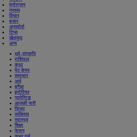
मनोरन्जन
गन्तव्य
विचार
बजार
अन्तर्वार्ता
टिप्स
खेलकुद
अन्य
धर्म–संस्कृति
राशिफल
कथा
पेट केयर
समाचार
अर्थ
बगैचा
इन्टेरियर
प्यारेन्टिङ
आजकी नारी
फिचर
व्यक्तित्व
स्वास्थ्य
शिक्षा
फेसन
कभर गर्ल