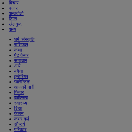
विचार
बजार
अन्तर्वार्ता
टिप्स
खेलकुद
अन्य
धर्म–संस्कृति
राशिफल
कथा
पेट केयर
समाचार
अर्थ
बगैचा
इन्टेरियर
प्यारेन्टिङ
आजकी नारी
फिचर
व्यक्तित्व
स्वास्थ्य
शिक्षा
फेसन
कभर गर्ल
सौन्दर्य
परिकार