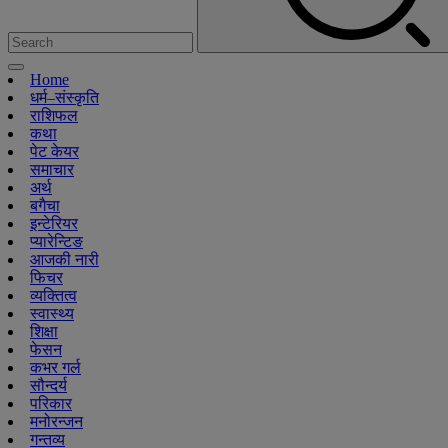
Home
धर्म–संस्कृति
राशिफल
कथा
पेट केयर
समाचार
अर्थ
बगैचा
इन्टेरियर
प्यारेन्टिङ
आजकी नारी
फिचर
व्यक्तित्व
स्वास्थ्य
शिक्षा
फेसन
कभर गर्ल
सौन्दर्य
परिकार
मनोरन्जन
गन्तव्य