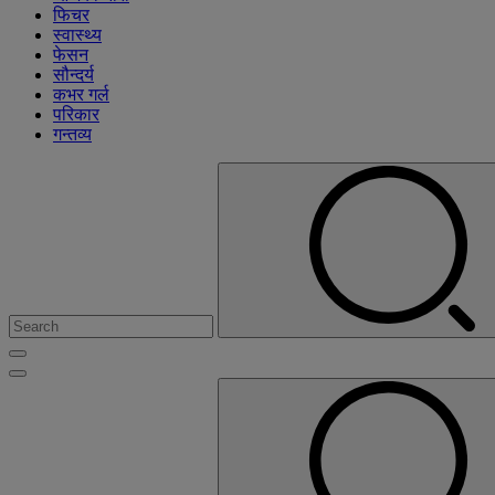
फिचर
स्वास्थ्य
फेसन
सौन्दर्य
कभर गर्ल
परिकार
गन्तव्य