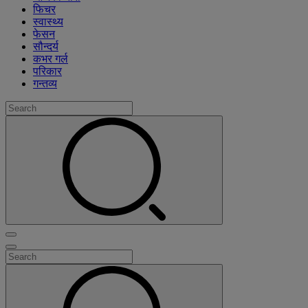
फिचर
स्वास्थ्य
फेसन
सौन्दर्य
कभर गर्ल
परिकार
गन्तव्य