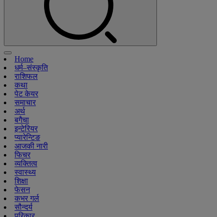
Home
धर्म–संस्कृति
राशिफल
कथा
पेट केयर
समाचार
अर्थ
बगैचा
इन्टेरियर
प्यारेन्टिङ
आजकी नारी
फिचर
व्यक्तित्व
स्वास्थ्य
शिक्षा
फेसन
कभर गर्ल
सौन्दर्य
परिकार