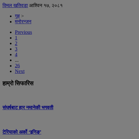
विमल खतिवडा
आश्विन १७, २०८१
गृह
>
मनोरन्जन
Previous
1
2
3
4
...
26
Next
हाम्रो सिफारिस
संघर्षबाट हार नमानेकी भगवती
टेरियाको अर्को ‘इनिङ्’