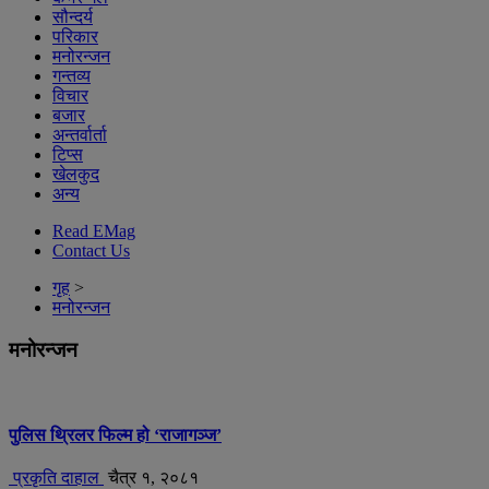
सौन्दर्य
परिकार
मनोरन्जन
गन्तव्य
विचार
बजार
अन्तर्वार्ता
टिप्स
खेलकुद
अन्य
Read EMag
Contact Us
गृह
>
मनोरन्जन
मनोरन्जन
पुलिस थ्रिलर फिल्म हो ‘राजागञ्ज’
प्रकृति दाहाल
चैत्र १, २०८१