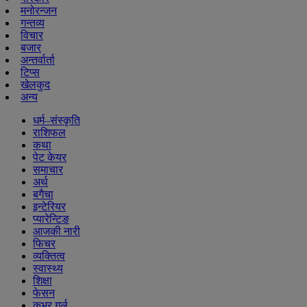
मनोरन्जन
गन्तव्य
विचार
बजार
अन्तर्वार्ता
टिप्स
खेलकुद
अन्य
धर्म–संस्कृति
राशिफल
कथा
पेट केयर
समाचार
अर्थ
बगैचा
इन्टेरियर
प्यारेन्टिङ
आजकी नारी
फिचर
व्यक्तित्व
स्वास्थ्य
शिक्षा
फेसन
कभर गर्ल