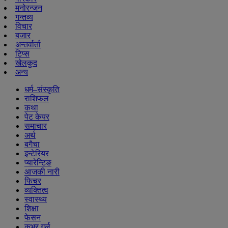
मनोरन्जन
गन्तव्य
विचार
बजार
अन्तर्वार्ता
टिप्स
खेलकुद
अन्य
धर्म–संस्कृति
राशिफल
कथा
पेट केयर
समाचार
अर्थ
बगैचा
इन्टेरियर
प्यारेन्टिङ
आजकी नारी
फिचर
व्यक्तित्व
स्वास्थ्य
शिक्षा
फेसन
कभर गर्ल