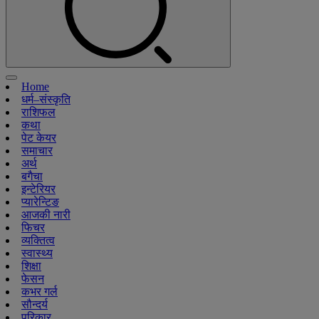
Home
धर्म–संस्कृति
राशिफल
कथा
पेट केयर
समाचार
अर्थ
बगैचा
इन्टेरियर
प्यारेन्टिङ
आजकी नारी
फिचर
व्यक्तित्व
स्वास्थ्य
शिक्षा
फेसन
कभर गर्ल
सौन्दर्य
परिकार