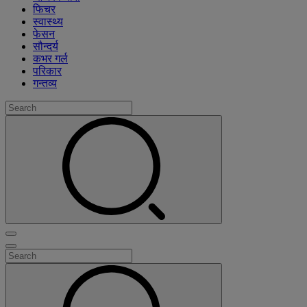
फिचर
स्वास्थ्य
फेसन
सौन्दर्य
कभर गर्ल
परिकार
गन्तव्य