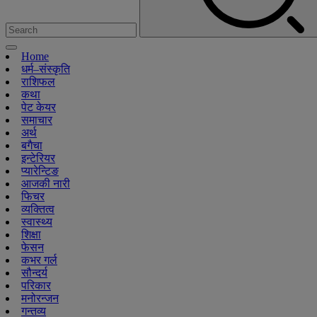
Home
धर्म–संस्कृति
राशिफल
कथा
पेट केयर
समाचार
अर्थ
बगैचा
इन्टेरियर
प्यारेन्टिङ
आजकी नारी
फिचर
व्यक्तित्व
स्वास्थ्य
शिक्षा
फेसन
कभर गर्ल
सौन्दर्य
परिकार
मनोरन्जन
गन्तव्य