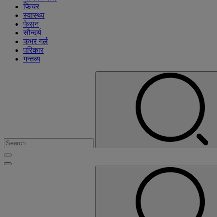
फिचर
स्वास्थ्य
फेसन
सौन्दर्य
कभर गर्ल
परिकार
गन्तव्य