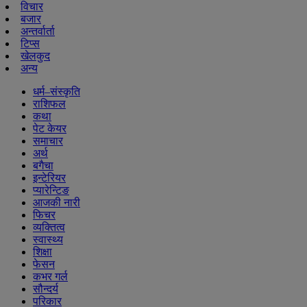
विचार
बजार
अन्तर्वार्ता
टिप्स
खेलकुद
अन्य
धर्म–संस्कृति
राशिफल
कथा
पेट केयर
समाचार
अर्थ
बगैचा
इन्टेरियर
प्यारेन्टिङ
आजकी नारी
फिचर
व्यक्तित्व
स्वास्थ्य
शिक्षा
फेसन
कभर गर्ल
सौन्दर्य
परिकार