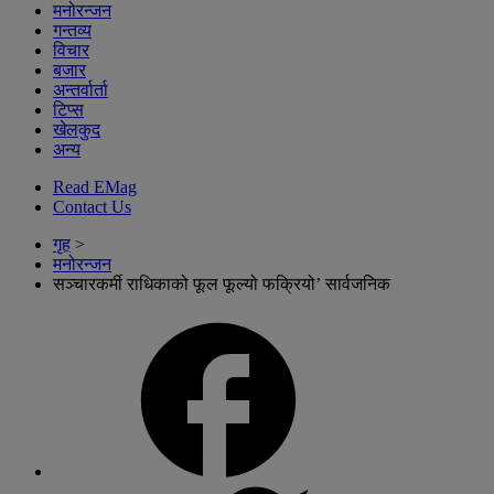
मनोरन्जन
गन्तव्य
विचार
बजार
अन्तर्वार्ता
टिप्स
खेलकुद
अन्य
Read EMag
Contact Us
गृह
>
मनोरन्जन
सञ्चारकर्मी राधिकाको फूल फूल्यो फक्रियो’ सार्वजनिक