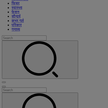
फिचर
स्वास्थ्य
फेसन
सौन्दर्य
कभर गर्ल
परिकार
गन्तव्य