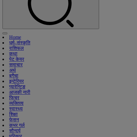
Home
धर्म–संस्कृति
राशिफल
कथा
पेट केयर
समाचार
अर्थ
बगैचा
इन्टेरियर
प्यारेन्टिङ
आजकी नारी
फिचर
व्यक्तित्व
स्वास्थ्य
शिक्षा
फेसन
कभर गर्ल
सौन्दर्य
परिकार