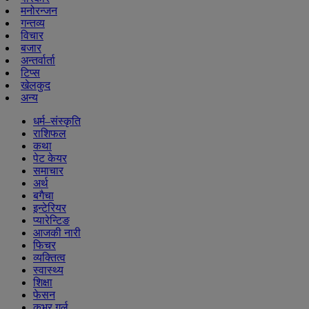
मनोरन्जन
गन्तव्य
विचार
बजार
अन्तर्वार्ता
टिप्स
खेलकुद
अन्य
धर्म–संस्कृति
राशिफल
कथा
पेट केयर
समाचार
अर्थ
बगैचा
इन्टेरियर
प्यारेन्टिङ
आजकी नारी
फिचर
व्यक्तित्व
स्वास्थ्य
शिक्षा
फेसन
कभर गर्ल