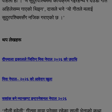
पहिलो हो । ‘म सुदुरपश्चिममा कार्यक्रम गइरहन्थे र देउडा गीत
अहिलेसम्म गाएको थिइन’, दासले भने ‘यो गीतले मलाई
सुदुरपश्चिमसँग नजिक गराएको छ ।’
थप लेखहरू
दीपमाला ढकालले जितिन् मिस नेपाल २०२६ को उपाधि
मिस नेपाल– २०२६ को आवेदन खुला
सशांक बने म्यानहण्ट इन्टरनेशनल नेपाल २०२६
‘नौली हदेली’ गीतमा माया प्रेममा रहेका साली भेनाको कथा