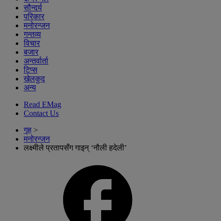
सौन्दर्य
परिकार
मनोरन्जन
गन्तव्य
विचार
बजार
अन्तर्वार्ता
टिप्स
खेलकुद
अन्य
Read EMag
Contact Us
गृह
>
मनोरन्जन
लक्ष्मीले प्रतापसँग गाइन् ‘नौली हदेली’