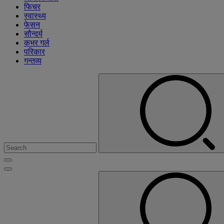
फिचर
स्वास्थ्य
फेसन
सौन्दर्य
कभर गर्ल
परिकार
गन्तव्य