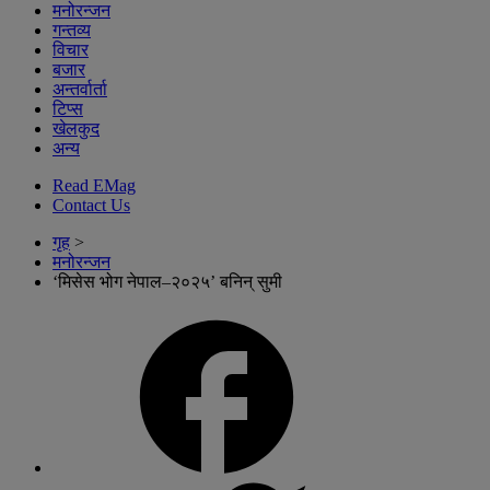
मनोरन्जन
गन्तव्य
विचार
बजार
अन्तर्वार्ता
टिप्स
खेलकुद
अन्य
Read EMag
Contact Us
गृह
>
मनोरन्जन
‘मिसेस भोग नेपाल–२०२५’ बनिन् सुमी