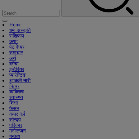
Home
धर्म–संस्कृति
राशिफल
कथा
पेट केयर
समाचार
अर्थ
बगैचा
इन्टेरियर
प्यारेन्टिङ
आजकी नारी
फिचर
व्यक्तित्व
स्वास्थ्य
शिक्षा
फेसन
कभर गर्ल
सौन्दर्य
परिकार
मनोरन्जन
गन्तव्य