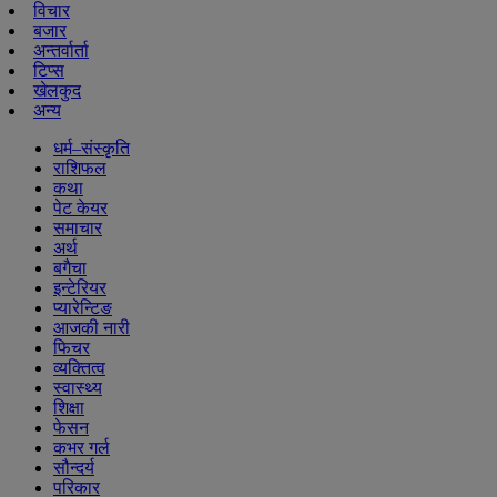
विचार
बजार
अन्तर्वार्ता
टिप्स
खेलकुद
अन्य
धर्म–संस्कृति
राशिफल
कथा
पेट केयर
समाचार
अर्थ
बगैचा
इन्टेरियर
प्यारेन्टिङ
आजकी नारी
फिचर
व्यक्तित्व
स्वास्थ्य
शिक्षा
फेसन
कभर गर्ल
सौन्दर्य
परिकार