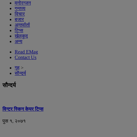
मनोरन्जन
गन्तव्य
विचार
बजार
अन्तर्वार्ता
टिप्स
खेलकुद
अन्य
Read EMag
Contact Us
गृह
>
सौन्दर्य
सौन्दर्य
विन्टर स्किन केयर टिप्स
पुस १, २०७१