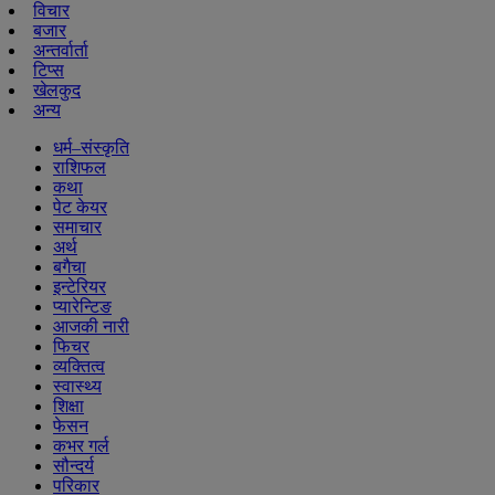
विचार
बजार
अन्तर्वार्ता
टिप्स
खेलकुद
अन्य
धर्म–संस्कृति
राशिफल
कथा
पेट केयर
समाचार
अर्थ
बगैचा
इन्टेरियर
प्यारेन्टिङ
आजकी नारी
फिचर
व्यक्तित्व
स्वास्थ्य
शिक्षा
फेसन
कभर गर्ल
सौन्दर्य
परिकार