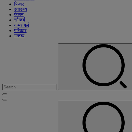
फिचर
स्वास्थ्य
फेसन
सौन्दर्य
कभर गर्ल
परिकार
गन्तव्य