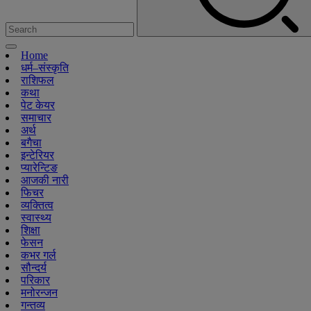
Home
धर्म–संस्कृति
राशिफल
कथा
पेट केयर
समाचार
अर्थ
बगैचा
इन्टेरियर
प्यारेन्टिङ
आजकी नारी
फिचर
व्यक्तित्व
स्वास्थ्य
शिक्षा
फेसन
कभर गर्ल
सौन्दर्य
परिकार
मनोरन्जन
गन्तव्य