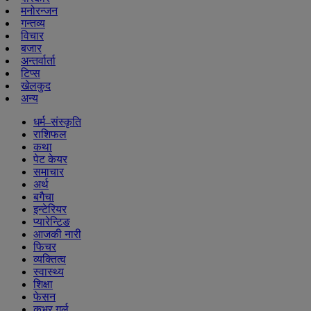
मनोरन्जन
गन्तव्य
विचार
बजार
अन्तर्वार्ता
टिप्स
खेलकुद
अन्य
धर्म–संस्कृति
राशिफल
कथा
पेट केयर
समाचार
अर्थ
बगैचा
इन्टेरियर
प्यारेन्टिङ
आजकी नारी
फिचर
व्यक्तित्व
स्वास्थ्य
शिक्षा
फेसन
कभर गर्ल