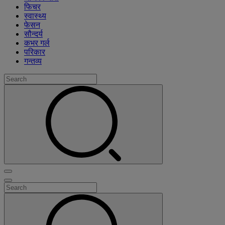
फिचर
स्वास्थ्य
फेसन
सौन्दर्य
कभर गर्ल
परिकार
गन्तव्य