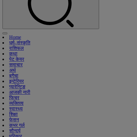
Home
धर्म–संस्कृति
राशिफल
कथा
पेट केयर
समाचार
अर्थ
बगैचा
इन्टेरियर
प्यारेन्टिङ
आजकी नारी
फिचर
व्यक्तित्व
स्वास्थ्य
शिक्षा
फेसन
कभर गर्ल
सौन्दर्य
परिकार