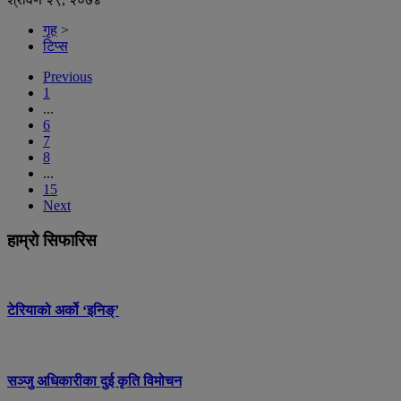
गृह
>
टिप्स
Previous
1
...
6
7
8
...
15
Next
हाम्रो सिफारिस
टेरियाको अर्को ‘इनिङ्’
सञ्जु अधिकारीका दुई कृति विमोचन