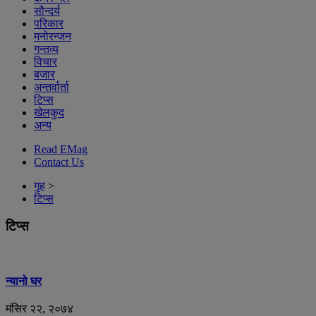
सौन्दर्य
परिकार
मनोरन्जन
गन्तव्य
विचार
बजार
अन्तर्वार्ता
टिप्स
खेलकुद
अन्य
Read EMag
Contact Us
गृह
>
टिप्स
टिप्स
न्यानो घर
मंसिर २२, २०७४