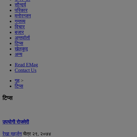
सौन्दर्य
परिकार
मनोरन्जन
गन्तव्य
विचार
बजार
अन्तर्वार्ता
टिप्स
खेलकुद
अन्य
Read EMag
Contact Us
गृह
>
टिप्स
टिप्स
उपयोगी रोजमेरी
रेखा महर्जन
चैत्र २९, २०७४