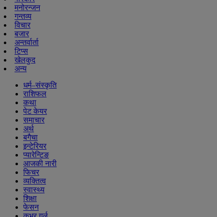
मनोरन्जन
गन्तव्य
विचार
बजार
अन्तर्वार्ता
टिप्स
खेलकुद
अन्य
धर्म–संस्कृति
राशिफल
कथा
पेट केयर
समाचार
अर्थ
बगैचा
इन्टेरियर
प्यारेन्टिङ
आजकी नारी
फिचर
व्यक्तित्व
स्वास्थ्य
शिक्षा
फेसन
कभर गर्ल