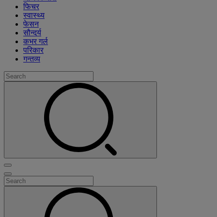
फिचर
स्वास्थ्य
फेसन
सौन्दर्य
कभर गर्ल
परिकार
गन्तव्य