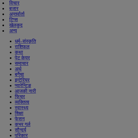
विचार
बजार
अन्तर्वार्ता
टिप्स
खेलकुद
अन्य
धर्म–संस्कृति
राशिफल
कथा
पेट केयर
समाचार
अर्थ
बगैचा
इन्टेरियर
प्यारेन्टिङ
आजकी नारी
फिचर
व्यक्तित्व
स्वास्थ्य
शिक्षा
फेसन
कभर गर्ल
सौन्दर्य
परिकार