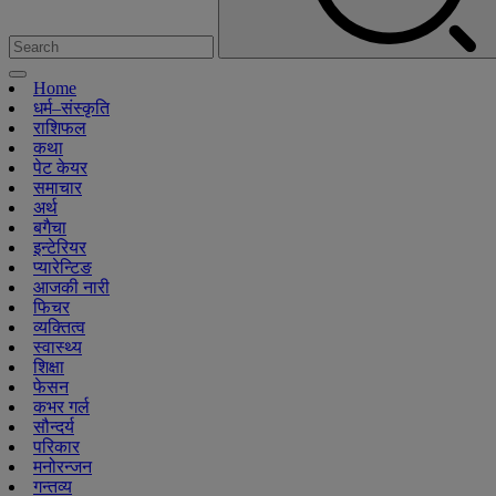
Home
धर्म–संस्कृति
राशिफल
कथा
पेट केयर
समाचार
अर्थ
बगैचा
इन्टेरियर
प्यारेन्टिङ
आजकी नारी
फिचर
व्यक्तित्व
स्वास्थ्य
शिक्षा
फेसन
कभर गर्ल
सौन्दर्य
परिकार
मनोरन्जन
गन्तव्य