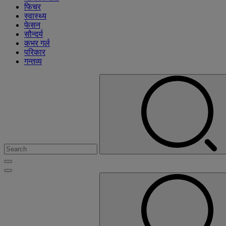
फिचर
स्वास्थ्य
फेसन
सौन्दर्य
कभर गर्ल
परिकार
गन्तव्य