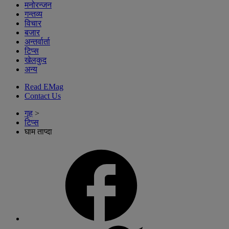
मनोरन्जन
गन्तव्य
विचार
बजार
अन्तर्वार्ता
टिप्स
खेलकुद
अन्य
Read EMag
Contact Us
गृह
>
टिप्स
घाम ताप्दा