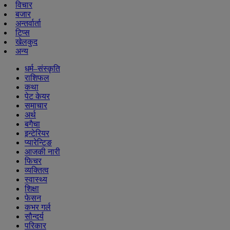
विचार
बजार
अन्तर्वार्ता
टिप्स
खेलकुद
अन्य
धर्म–संस्कृति
राशिफल
कथा
पेट केयर
समाचार
अर्थ
बगैचा
इन्टेरियर
प्यारेन्टिङ
आजकी नारी
फिचर
व्यक्तित्व
स्वास्थ्य
शिक्षा
फेसन
कभर गर्ल
सौन्दर्य
परिकार