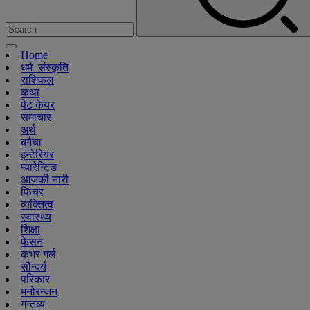
Home
धर्म–संस्कृति
राशिफल
कथा
पेट केयर
समाचार
अर्थ
बगैचा
इन्टेरियर
प्यारेन्टिङ
आजकी नारी
फिचर
व्यक्तित्व
स्वास्थ्य
शिक्षा
फेसन
कभर गर्ल
सौन्दर्य
परिकार
मनोरन्जन
गन्तव्य