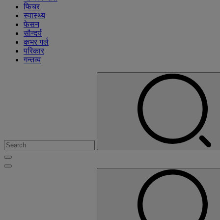
फिचर
स्वास्थ्य
फेसन
सौन्दर्य
कभर गर्ल
परिकार
गन्तव्य