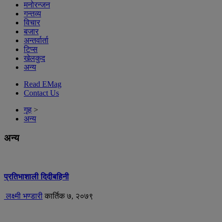
मनोरन्जन
गन्तव्य
विचार
बजार
अन्तर्वार्ता
टिप्स
खेलकुद
अन्य
Read EMag
Contact Us
गृह
>
अन्य
अन्य
प्रतिभाशाली दिदीबहिनी
लक्ष्मी भण्डारी
कार्तिक ७, २०७९