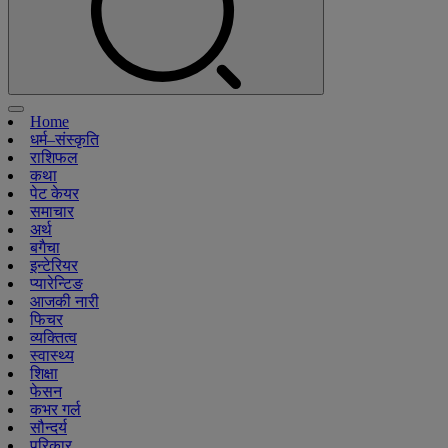
Home
धर्म–संस्कृति
राशिफल
कथा
पेट केयर
समाचार
अर्थ
बगैचा
इन्टेरियर
प्यारेन्टिङ
आजकी नारी
फिचर
व्यक्तित्व
स्वास्थ्य
शिक्षा
फेसन
कभर गर्ल
सौन्दर्य
परिकार