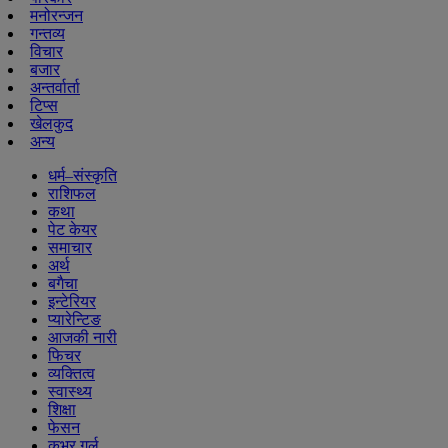
मनोरन्जन
गन्तव्य
विचार
बजार
अन्तर्वार्ता
टिप्स
खेलकुद
अन्य
धर्म–संस्कृति
राशिफल
कथा
पेट केयर
समाचार
अर्थ
बगैचा
इन्टेरियर
प्यारेन्टिङ
आजकी नारी
फिचर
व्यक्तित्व
स्वास्थ्य
शिक्षा
फेसन
कभर गर्ल