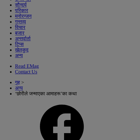
सौन्दर्य
परिकार
मनोरन्जन
गन्तव्य
विचार
बजार
अन्तर्वार्ता
टिप्स
खेलकुद
अन्य
Read EMag
Contact Us
गृह
>
अन्य
‘छोरीले जन्माएका आमाहरू’का कथा