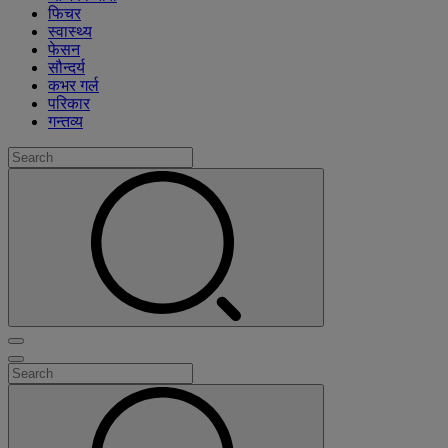
फिचर
स्वास्थ्य
फेसन
सौन्दर्य
कभर गर्ल
परिकार
गन्तव्य