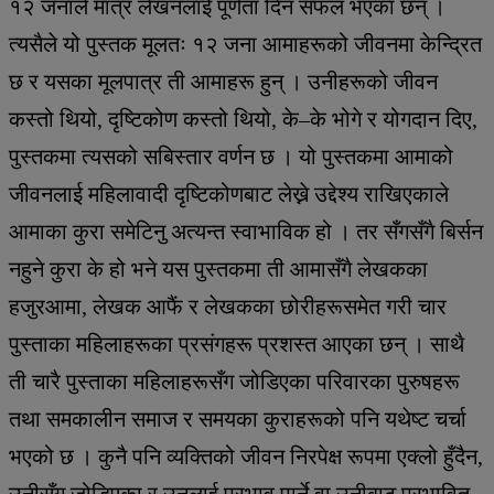
१२ जनाले मात्र लेखनलाई पूर्णता दिन सफल भएका छन् ।
त्यसैले यो पुस्तक मूलतः १२ जना आमाहरूको जीवनमा केन्द्रित
छ र यसका मूलपात्र ती आमाहरू हुन् । उनीहरूको जीवन
कस्तो थियो, दृष्टिकोण कस्तो थियो, के–के भोगे र योगदान दिए,
पुस्तकमा त्यसको सबिस्तार वर्णन छ । यो पुस्तकमा आमाको
जीवनलाई महिलावादी दृष्टिकोणबाट लेख्ने उद्देश्य राखिएकाले
आमाका कुरा समेटिनु अत्यन्त स्वाभाविक हो । तर सँगसँगै बिर्सन
नहुने कुरा के हो भने यस पुस्तकमा ती आमासँगै लेखकका
हजुरआमा, लेखक आफैं र लेखकका छोरीहरूसमेत गरी चार
पुस्ताका महिलाहरूका प्रसंगहरू प्रशस्त आएका छन् । साथै
ती चारै पुस्ताका महिलाहरूसँग जोडिएका परिवारका पुरुषहरू
तथा समकालीन समाज र समयका कुराहरूको पनि यथेष्ट चर्चा
भएको छ । कुनै पनि व्यक्तिको जीवन निरपेक्ष रूपमा एक्लो हुँदैन,
उनीसँग जोडिएका र उनलाई प्रभाव पार्ने वा उनीबाट प्रभावित