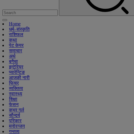
Home
धर्म–संस्कृति
राशिफल
कथा
पेट केयर
समाचार
अर्थ
बगैचा
इन्टेरियर
प्यारेन्टिङ
आजकी नारी
फिचर
व्यक्तित्व
स्वास्थ्य
शिक्षा
फेसन
कभर गर्ल
सौन्दर्य
परिकार
मनोरन्जन
गन्तव्य