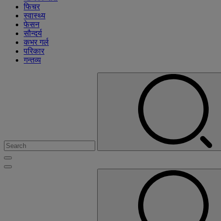
फिचर
स्वास्थ्य
फेसन
सौन्दर्य
कभर गर्ल
परिकार
गन्तव्य