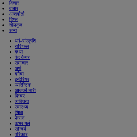
विचार
बजार
अन्तर्वार्ता
टिप्स
खेलकुद
अन्य
धर्म–संस्कृति
राशिफल
कथा
पेट केयर
समाचार
अर्थ
बगैचा
इन्टेरियर
प्यारेन्टिङ
आजकी नारी
फिचर
व्यक्तित्व
स्वास्थ्य
शिक्षा
फेसन
कभर गर्ल
सौन्दर्य
परिकार