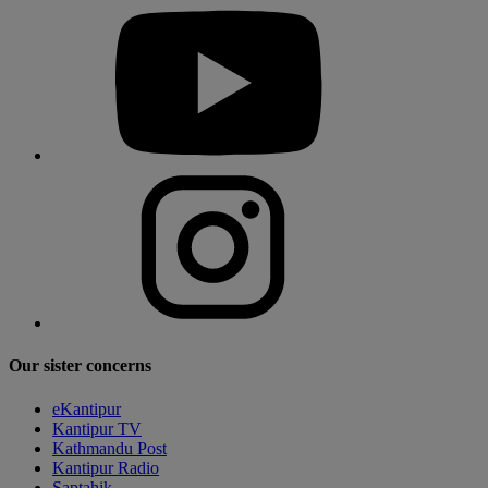
Our sister concerns
eKantipur
Kantipur TV
Kathmandu Post
Kantipur Radio
Saptahik