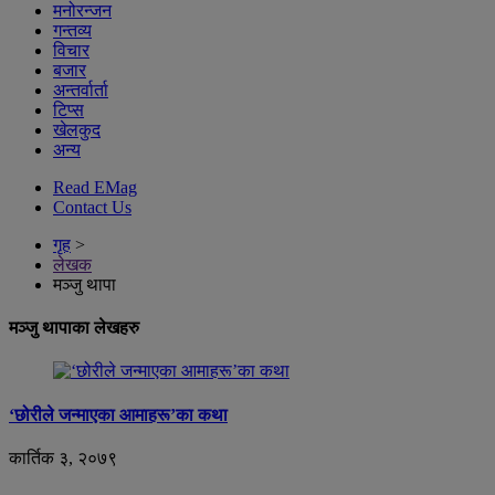
मनोरन्जन
गन्तव्य
विचार
बजार
अन्तर्वार्ता
टिप्स
खेलकुद
अन्य
Read EMag
Contact Us
गृह
>
लेखक
मञ्जु थापा
मञ्जु थापाका लेखहरु
‘छोरीले जन्माएका आमाहरू’का कथा
कार्तिक ३, २०७९