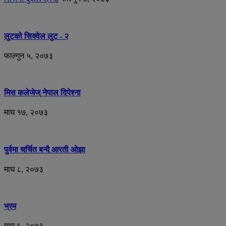
लुटको सिक्वेल लुट - २
फाल्गुन ५, २०७३
मिस कलेजेज् नेपाल दिपेश्ना
माघ १७, २०७३
पुर्वमा चर्चित बन्दै आरती ओझा
माघ ८, २०७३
भ्रम
माघ ६, २०७३