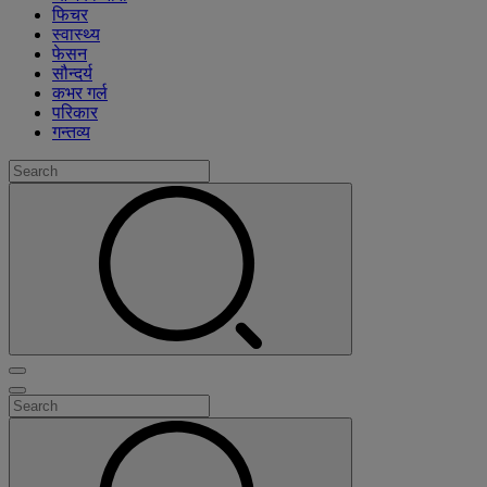
फिचर
स्वास्थ्य
फेसन
सौन्दर्य
कभर गर्ल
परिकार
गन्तव्य