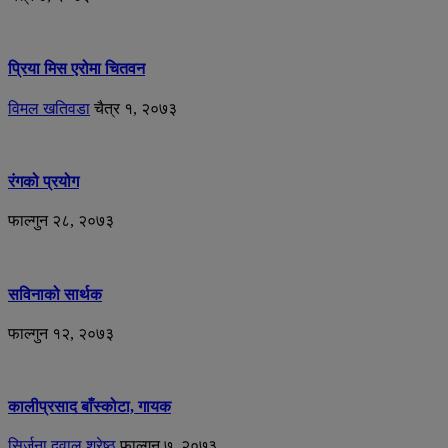
प्रिया मिस एरोमा चितवन
विमल खतिवडा
चैत्र १, २०७३
रंगको प्रयोग
फाल्गुन २८, २०७३
सविनाको सार्थक
फाल्गुन १२, २०७३
कालीप्रसाद बाँस्कोटा, गायक
सिर्जना दुवाल श्रेष्ठ
फाल्गुन ७, २०७३