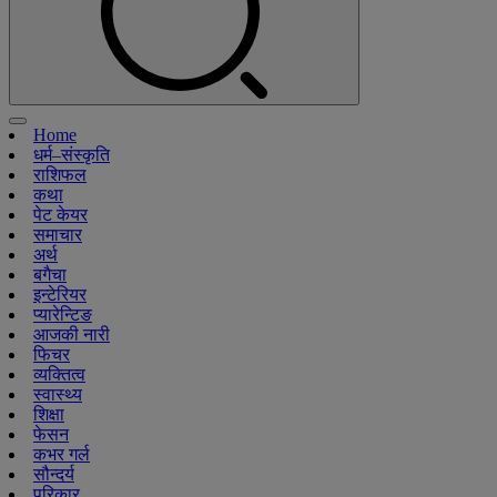
Home
धर्म–संस्कृति
राशिफल
कथा
पेट केयर
समाचार
अर्थ
बगैचा
इन्टेरियर
प्यारेन्टिङ
आजकी नारी
फिचर
व्यक्तित्व
स्वास्थ्य
शिक्षा
फेसन
कभर गर्ल
सौन्दर्य
परिकार