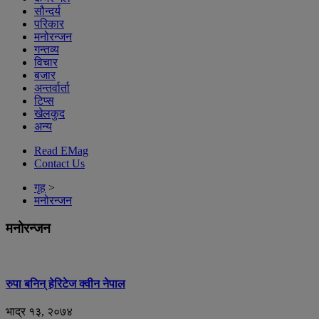
सौन्दर्य
परिकार
मनोरन्जन
गन्तव्य
विचार
बजार
अन्तर्वार्ता
टिप्स
खेलकुद
अन्य
Read EMag
Contact Us
गृह
>
मनोरन्जन
मनोरन्जन
रुपा बनिन् हेरिटेज क्वीन नेपाल
भाद्र १३, २०७४