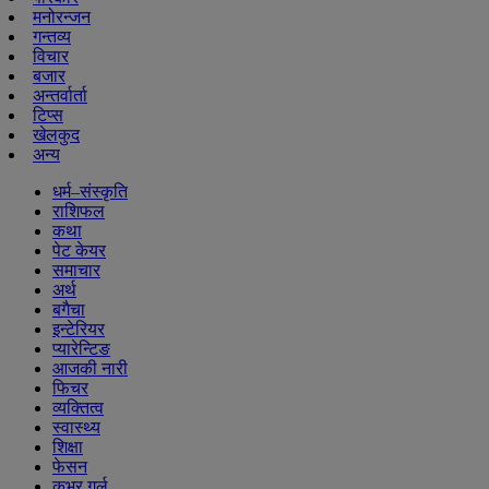
मनोरन्जन
गन्तव्य
विचार
बजार
अन्तर्वार्ता
टिप्स
खेलकुद
अन्य
धर्म–संस्कृति
राशिफल
कथा
पेट केयर
समाचार
अर्थ
बगैचा
इन्टेरियर
प्यारेन्टिङ
आजकी नारी
फिचर
व्यक्तित्व
स्वास्थ्य
शिक्षा
फेसन
कभर गर्ल