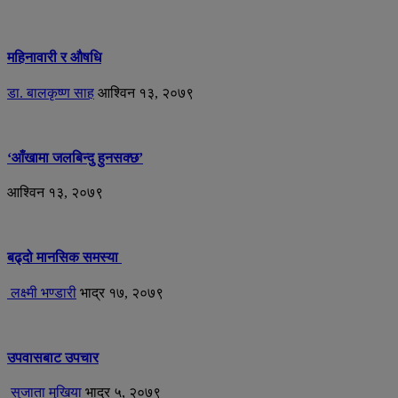
महिनावारी र औषधि
डा. बालकृष्ण साह
आश्विन १३, २०७९
‘आँखामा जलबिन्दु हुनसक्छ’
आश्विन १३, २०७९
बढ्दो मानसिक समस्या
लक्ष्मी भण्डारी
भाद्र १७, २०७९
उपवासबाट उपचार
सुजाता मुखिया
भाद्र ५, २०७९