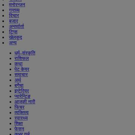
मनोरन्जन
गन्तव्य
विचार
बजार
अन्तर्वार्ता
टिप्स
खेलकुद
अन्य
धर्म–संस्कृति
राशिफल
कथा
पेट केयर
समाचार
अर्थ
बगैचा
इन्टेरियर
प्यारेन्टिङ
आजकी नारी
फिचर
व्यक्तित्व
स्वास्थ्य
शिक्षा
फेसन
कभर गर्ल