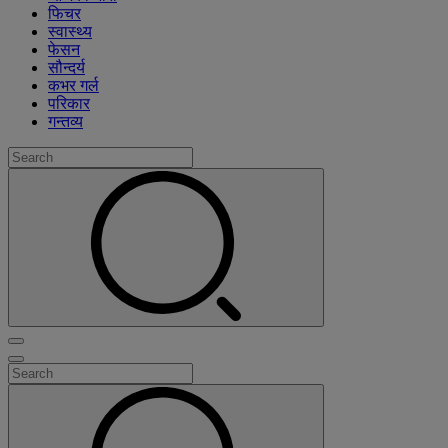
फिचर
स्वास्थ्य
फेसन
सौन्दर्य
कभर गर्ल
परिकार
गन्तव्य