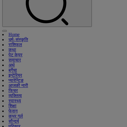
Home
धर्म–संस्कृति
राशिफल
कथा
पेट केयर
समाचार
अर्थ
बगैचा
इन्टेरियर
प्यारेन्टिङ
आजकी नारी
फिचर
व्यक्तित्व
स्वास्थ्य
शिक्षा
फेसन
कभर गर्ल
सौन्दर्य
परिकार