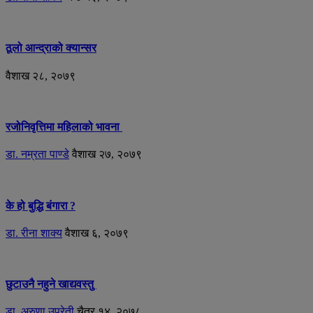
ठूलो आन्द्राको क्यान्सर
वैशाख २८, २०७९
रजोनिवृत्तिमा महिलाको भावना
डा. नम्रता पाण्डे
वैशाख २७, २०७९
के हो बुद्धि बंगारा ?
डा. रीना शाक्य
वैशाख ६, २०७९
छुटाउनै नहुने खाद्यवस्तु
डा. अरुणा उप्रेती
चैत्र १४, २०७८