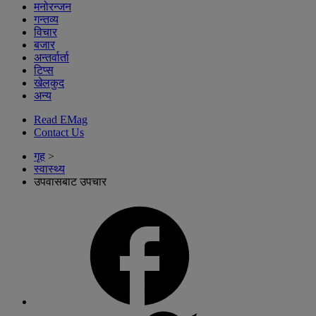
मनोरन्जन
गन्तव्य
विचार
बजार
अन्तर्वार्ता
टिप्स
खेलकुद
अन्य
Read EMag
Contact Us
गृह
>
स्वास्थ्य
उपवासबाट उपचार