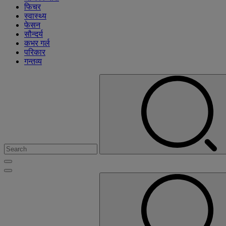
फिचर
स्वास्थ्य
फेसन
सौन्दर्य
कभर गर्ल
परिकार
गन्तव्य