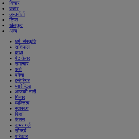
विचार
बजार
अन्तर्वार्ता
टिप्स
खेलकुद
अन्य
धर्म–संस्कृति
राशिफल
कथा
पेट केयर
समाचार
अर्थ
बगैचा
इन्टेरियर
प्यारेन्टिङ
आजकी नारी
फिचर
व्यक्तित्व
स्वास्थ्य
शिक्षा
फेसन
कभर गर्ल
सौन्दर्य
परिकार