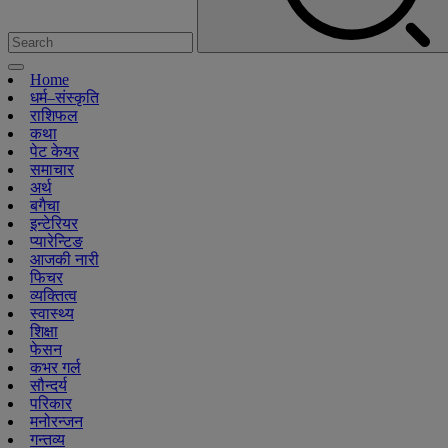
Home
धर्म–संस्कृति
राशिफल
कथा
पेट केयर
समाचार
अर्थ
बगैचा
इन्टेरियर
प्यारेन्टिङ
आजकी नारी
फिचर
व्यक्तित्व
स्वास्थ्य
शिक्षा
फेसन
कभर गर्ल
सौन्दर्य
परिकार
मनोरन्जन
गन्तव्य