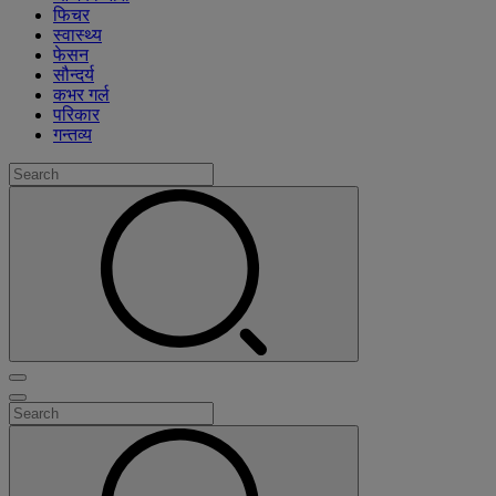
फिचर
स्वास्थ्य
फेसन
सौन्दर्य
कभर गर्ल
परिकार
गन्तव्य