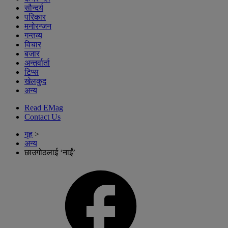
सौन्दर्य
परिकार
मनोरन्जन
गन्तव्य
विचार
बजार
अन्तर्वार्ता
टिप्स
खेलकुद
अन्य
Read EMag
Contact Us
गृह
>
अन्य
छाउगोठलाई ‘नाईं’