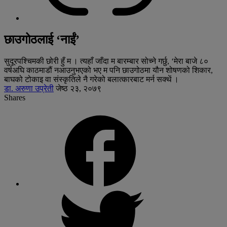
छाउगोठलाई ‘नाईं’
सुदूरपश्चिमकी छोरी हुँ म । त्यहाँ जाँदा म बारम्बार सोच्ने गर्छु, ‘मेरा बाजे ८०
वर्षअघि काठमाडौं नआउनुभएको भए म पनि छाउगोठमा यौन शोषणको शिकार,
बाघको टोकाइ वा संस्कृतिले नै गरेको बलात्कारबाट मर्न सक्थें ।
डा. अरुणा उप्रेती
जेष्ठ २३, २०७९
Shares