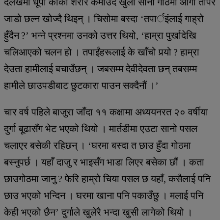
दैलेखमा धूपी कार्की शरीर कमाउँदै खुला सानो गोठमा आगो तापेर
जाडो छल्न खोज्दै थिइन् । चिसोमा बस्दा ‘तपार्इंलाई गाह्रो
हुँदैन ?’ भन्ने प्रश्नमा उनको उत्तर थियो, ‘हाम्रा पुर्खादेखि
चलिआएको चलन हो । तपाईंहरूलाई के खाँचो पर्‍यो ? हाम्रा
देउता हामीलाई बचाउँछन् । जबसम्म देवीदेवता छन् तबसम्म
हामीले छाउपडीबाट छुटकारा पाउन सक्दैनौं ।’
चार वर्ष पहिले बाजुरा जाँदा ११ कक्षामा अध्ययनरत २० वर्षीया
दुर्गा बूढासँग भेट भएको थियो । मार्तडीमा एउटा सानो पसल
चलाएर बसेकी रहिछन् । ‘घरमा बस्दा त छाउ हुँदा गोठमा
बस्नुपर्छ । यहाँ दाजु र भाइसँग भाडा लिएर बसेका छौं । कता
छाउगोठमा जानु ? फेरि हाम्रो चिया पसल छ यहाँ, कसैलाई पनि
छाउ भएको भन्दिन । घरमा खाना पनि पकाउँछु । मलाई पनि
केही भएको छैन’ दुर्गाले खुलेरै भन्दा खुसी लागेको थियो ।