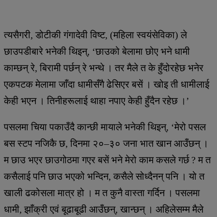
त्यसैगरी, डोटीकी गंगादेवी विष्ट, (महिला स्वयंसेविका) ले
छाउपडीबारे भनेकी थिइन्, ‘छाउको बेलामा छोए भने धामी
काम्छन् रे, बिरामी पर्छन् रे भन्थे । तर मैले त के हुँदोरहेछ भनेर
एकपटक मेलामा जाँदा धामीसँगै ढेसिएर बसें । खोइ ती धामीलाई
केही भएन । तिनीहरूलाई थाहा नपाए केही हुँदैन रहेछ ।’
पसलमा चिया पकाउँदै कान्छी मायाले भनेकी थिइन्, ‘मेरो पसल
बस स्टप नजिकै छ, दिनमा २०–३० जना भात खान आउँछन् ।
म छाउ भएर छाउगोठमा गएर बसें भने मेरो काम कसले गर्छ ? म त
कसैलाई पनि छाउ भएको भन्दिन, कसैले सोध्दैनन् पनि । यो त
खाली ढकोसला मात्र हो । म त कुनै वास्ता गर्दिन । पसलमा
धामी, झाँक्री एवं बूढाबूढी आउँछन्, खान्छन् । अहिलेसम्म मैले