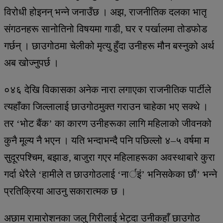
विरोधी होइनन् भन्ने जनाउँछ । अझ, राजनीतिक दलका भातृ
संगठनहरू सानोतिनो विषयमा गाडी, घर र पर्खालमा तोडफोड
गर्छन् । छाउगोठमा चेलीको मृत्यु हुँदा उनीहरू मौन बस्नुको अर्थ
अब खोज्नुपर्छ ।
०४६ देखि विकासका अनेक नारा लगाएका राजनीतिक पार्टीले
त्यहाँका जिल्लालाई छाउगोठमुक्त गराउन चाहेका भए सक्थे ।
तर ‘भोट बैंक’ का कारण उनीहरूका लागि महिलाको जीवनको
कुनै मूल्य नै भएन । यति भन्दाभन्दै पनि पछिल्लो ४–५ वर्षमा म
सुदूरपश्चिम, बझाङ, बाजुरा गएर महिलाहरूका अवस्थाबारे कुरा
गर्दा धेरैले ‘हामीले त छाउगोठलाई ‘नार्इं’ भनिसकेका छौं’ भन्ने
प्रतिक्रिया आउनु सकारात्मक छ ।
अछाम रामारोशनका जलु गिरीलाई भेट्दा उनीकहाँ छाउगोठ