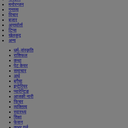
मनोरन्जन
गन्तव्य
विचार
बजार
अन्तर्वार्ता
टिप्स
खेलकुद
अन्य
धर्म–संस्कृति
राशिफल
कथा
पेट केयर
समाचार
अर्थ
बगैचा
इन्टेरियर
प्यारेन्टिङ
आजकी नारी
फिचर
व्यक्तित्व
स्वास्थ्य
शिक्षा
फेसन
कभर गर्ल