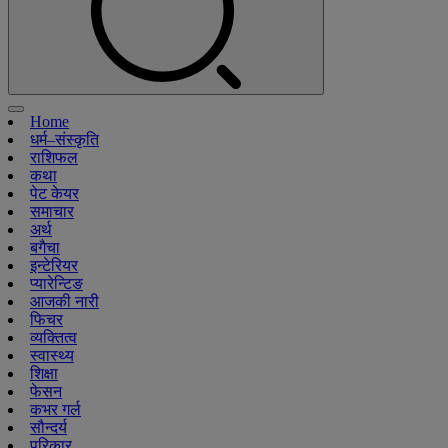
Home
धर्म–संस्कृति
राशिफल
कथा
पेट केयर
समाचार
अर्थ
बगैचा
इन्टेरियर
प्यारेन्टिङ
आजकी नारी
फिचर
व्यक्तित्व
स्वास्थ्य
शिक्षा
फेसन
कभर गर्ल
सौन्दर्य
परिकार