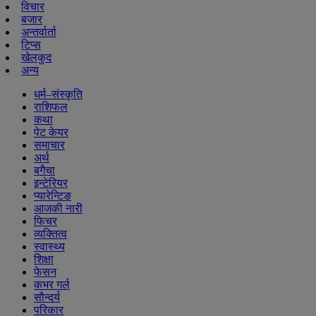
विचार
बजार
अन्तर्वार्ता
टिप्स
खेलकुद
अन्य
धर्म–संस्कृति
राशिफल
कथा
पेट केयर
समाचार
अर्थ
बगैचा
इन्टेरियर
प्यारेन्टिङ
आजकी नारी
फिचर
व्यक्तित्व
स्वास्थ्य
शिक्षा
फेसन
कभर गर्ल
सौन्दर्य
परिकार