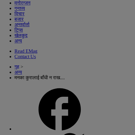
मनोरन्जन
गन्तव्य
विचार
बजार
अन्तर्वार्ता
टिप्स
खेलकुद
अन्य
Read EMag
Contact Us
गृह
>
अन्य
मनका कुरालाई बाँधी न राख....