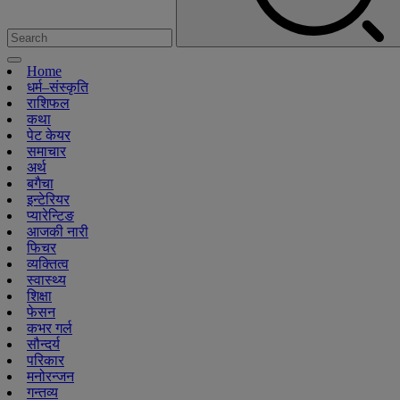
Home
धर्म–संस्कृति
राशिफल
कथा
पेट केयर
समाचार
अर्थ
बगैचा
इन्टेरियर
प्यारेन्टिङ
आजकी नारी
फिचर
व्यक्तित्व
स्वास्थ्य
शिक्षा
फेसन
कभर गर्ल
सौन्दर्य
परिकार
मनोरन्जन
गन्तव्य