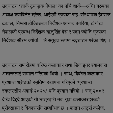
उद्घाटन ‘शार्क ट्याङ्क नेपाल’ का पाँचै शार्क—अग्नि ग्रुपका
अध्यक्ष क्याबिनेट श्रेष्ठ, आईएमी ग्रुपका सह–संस्थापक हेमराज
ढकाल, निम्बस होल्डिङका निर्देशक आनन्द बगरिया, टोयोटा
नेपालकी प्रबन्ध निर्देशक ऋतुसिंह वैद्य र पद्म ज्योति ग्रुपका
निर्देशक सौरभ ज्योती—ले संयुक्त रूपमा उद्घाटन गरेका थिए ।
उद्घाटन समारोहमा वरिष्ठ कलाकार तथा डिजाइनर श्यामदास
अशान्तलाई सम्मान गरिएको थियो । साथै, दिवंगत कलाकार
प्रशान्त श्रेष्ठको स्मृतिमा स्थापना गरिएको ‘प्रशान्त
स्कलरसीप अवार्ड २०२५’ पनि प्रदान गरियो । सन् २००३
देखि दिइदै आएको यो छात्रवृत्ति नव–युवा कलाकारहरूको
प्रोत्साहन र विकाससँग सम्बन्धित छ । फाइन आर्ट्स कलेज,