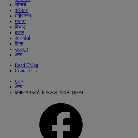
सौन्दर्य
परिकार
मनोरन्जन
गन्तव्य
विचार
बजार
अन्तर्वार्ता
टिप्स
खेलकुद
अन्य
Read EMag
Contact Us
गृह
>
अन्य
हिमालयन आर्ट फेस्टिभल २०२५ प्रारम्भ