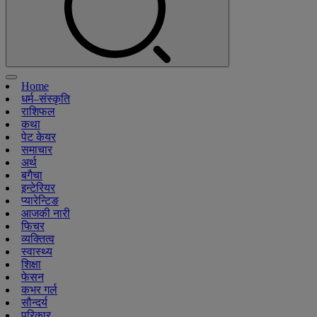
Home
धर्म–संस्कृति
राशिफल
कथा
पेट केयर
समाचार
अर्थ
बगैचा
इन्टेरियर
प्यारेन्टिङ
आजकी नारी
फिचर
व्यक्तित्व
स्वास्थ्य
शिक्षा
फेसन
कभर गर्ल
सौन्दर्य
परिकार