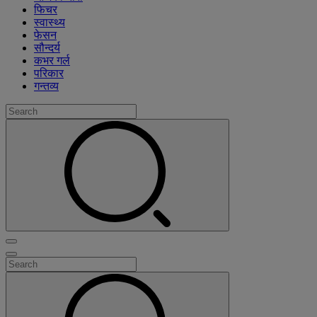
फिचर
स्वास्थ्य
फेसन
सौन्दर्य
कभर गर्ल
परिकार
गन्तव्य