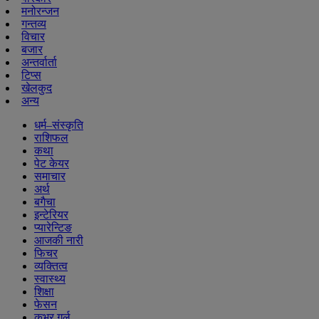
मनोरन्जन
गन्तव्य
विचार
बजार
अन्तर्वार्ता
टिप्स
खेलकुद
अन्य
धर्म–संस्कृति
राशिफल
कथा
पेट केयर
समाचार
अर्थ
बगैचा
इन्टेरियर
प्यारेन्टिङ
आजकी नारी
फिचर
व्यक्तित्व
स्वास्थ्य
शिक्षा
फेसन
कभर गर्ल