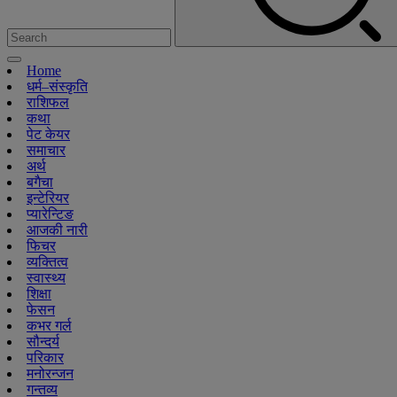
Home
धर्म–संस्कृति
राशिफल
कथा
पेट केयर
समाचार
अर्थ
बगैचा
इन्टेरियर
प्यारेन्टिङ
आजकी नारी
फिचर
व्यक्तित्व
स्वास्थ्य
शिक्षा
फेसन
कभर गर्ल
सौन्दर्य
परिकार
मनोरन्जन
गन्तव्य