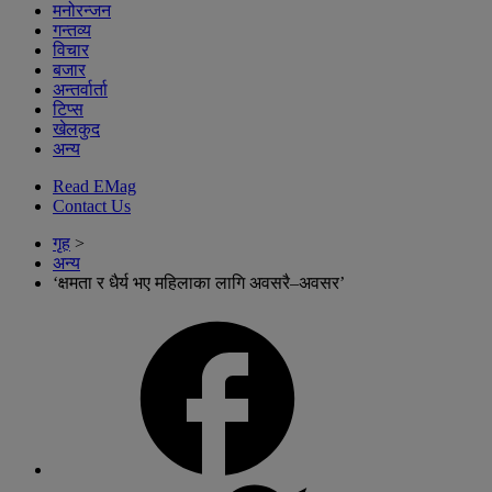
मनोरन्जन
गन्तव्य
विचार
बजार
अन्तर्वार्ता
टिप्स
खेलकुद
अन्य
Read EMag
Contact Us
गृह
>
अन्य
‘क्षमता र धैर्य भए महिलाका लागि अवसरै–अवसर’