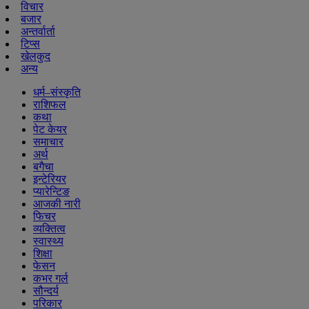
विचार
बजार
अन्तर्वार्ता
टिप्स
खेलकुद
अन्य
धर्म–संस्कृति
राशिफल
कथा
पेट केयर
समाचार
अर्थ
बगैचा
इन्टेरियर
प्यारेन्टिङ
आजकी नारी
फिचर
व्यक्तित्व
स्वास्थ्य
शिक्षा
फेसन
कभर गर्ल
सौन्दर्य
परिकार