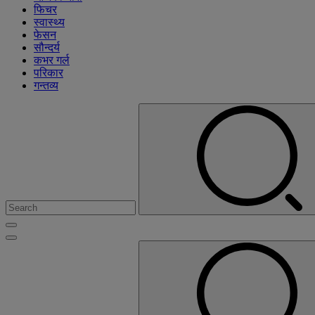
फिचर
स्वास्थ्य
फेसन
सौन्दर्य
कभर गर्ल
परिकार
गन्तव्य