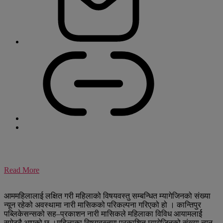
Read More
आममहिलालाई लक्षित गरी महिलाको विषयवस्तु सम्बन्धित म्यागेजिनको संख्या
न्यून रहेको अवस्थामा नारी मासिकको परिकल्पना गरिएको हो । कान्तिपुर
पब्लिकेसन्सको सह–प्रकाशन नारी मासिकले महिलाका विविध आयामलार्ई
समेट्दै आएको छ ।महिलाका विषयवस्तुमा प्रकाशित म्यागेजिनको संख्या न्यून