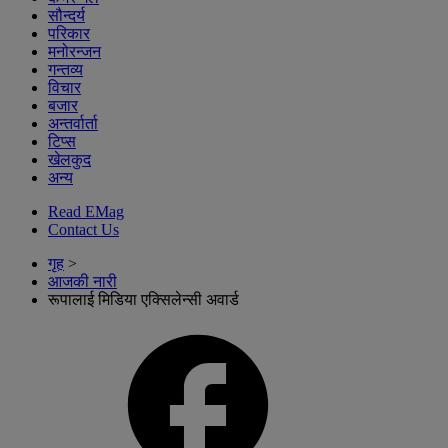
सौन्दर्य
परिकार
मनोरन्जन
गन्तव्य
विचार
बजार
अन्तर्वार्ता
टिप्स
खेलकुद
अन्य
Read EMag
Contact Us
गृह
>
आजकी नारी
रूपालाई मिडिया एक्सिलेन्सी अवार्ड