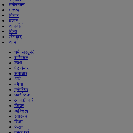
मनोरन्जन
गन्तव्य
विचार
बजार
अन्तर्वार्ता
टिप्स
खेलकुद
अन्य
धर्म–संस्कृति
राशिफल
कथा
पेट केयर
समाचार
अर्थ
बगैचा
इन्टेरियर
प्यारेन्टिङ
आजकी नारी
फिचर
व्यक्तित्व
स्वास्थ्य
शिक्षा
फेसन
कभर गर्ल