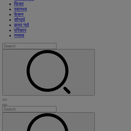
फिचर
स्वास्थ्य
फेसन
सौन्दर्य
कभर गर्ल
परिकार
गन्तव्य