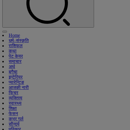
Home
धर्म–संस्कृति
राशिफल
कथा
पेट केयर
समाचार
अर्थ
बगैचा
इन्टेरियर
प्यारेन्टिङ
आजकी नारी
फिचर
व्यक्तित्व
स्वास्थ्य
शिक्षा
फेसन
कभर गर्ल
सौन्दर्य
परिकार