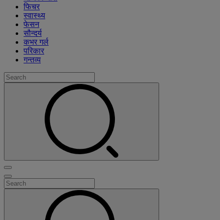
फिचर
स्वास्थ्य
फेसन
सौन्दर्य
कभर गर्ल
परिकार
गन्तव्य