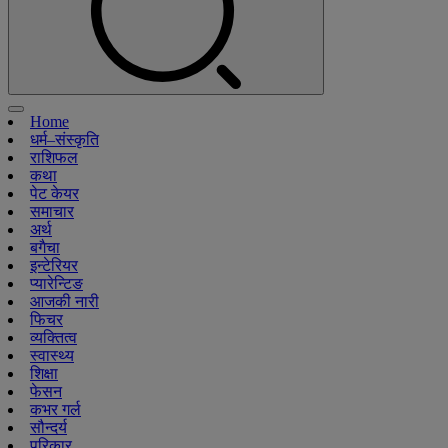
Home
धर्म–संस्कृति
राशिफल
कथा
पेट केयर
समाचार
अर्थ
बगैचा
इन्टेरियर
प्यारेन्टिङ
आजकी नारी
फिचर
व्यक्तित्व
स्वास्थ्य
शिक्षा
फेसन
कभर गर्ल
सौन्दर्य
परिकार