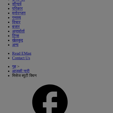
सौन्दर्य
परिकार
मनोरन्जन
गन्तव्य
विचार
बजार
अन्तर्वार्ता
टिप्स
खेलकुद
अन्य
Read EMag
Contact Us
गृह
>
आजकी नारी
मिसेज ब्युटी क्विन