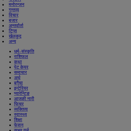
मनोरन्जन
गन्तव्य
विचार
बजार
अन्तर्वार्ता
टिप्स
खेलकुद
अन्य
धर्म–संस्कृति
राशिफल
कथा
पेट केयर
समाचार
अर्थ
बगैचा
इन्टेरियर
प्यारेन्टिङ
आजकी नारी
फिचर
व्यक्तित्व
स्वास्थ्य
शिक्षा
फेसन
कभर गर्ल