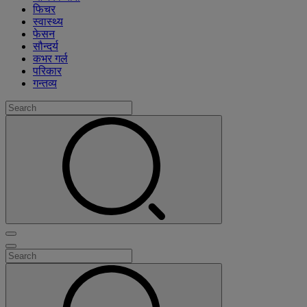
फिचर
स्वास्थ्य
फेसन
सौन्दर्य
कभर गर्ल
परिकार
गन्तव्य