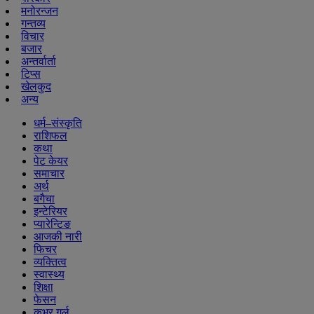
मनोरन्जन
गन्तव्य
विचार
बजार
अन्तर्वार्ता
टिप्स
खेलकुद
अन्य
धर्म–संस्कृति
राशिफल
कथा
पेट केयर
समाचार
अर्थ
बगैचा
इन्टेरियर
प्यारेन्टिङ
आजकी नारी
फिचर
व्यक्तित्व
स्वास्थ्य
शिक्षा
फेसन
कभर गर्ल