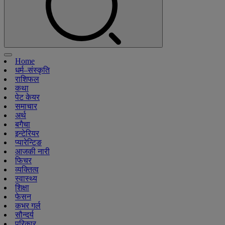
Home
धर्म–संस्कृति
राशिफल
कथा
पेट केयर
समाचार
अर्थ
बगैचा
इन्टेरियर
प्यारेन्टिङ
आजकी नारी
फिचर
व्यक्तित्व
स्वास्थ्य
शिक्षा
फेसन
कभर गर्ल
सौन्दर्य
परिकार