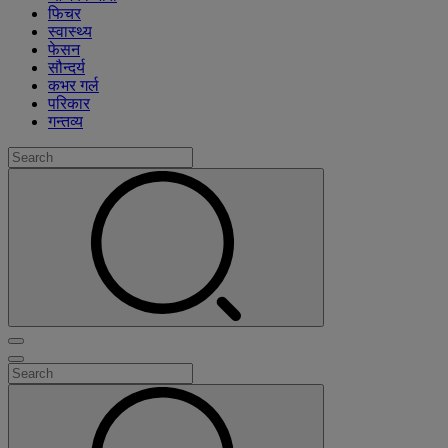
फिचर
स्वास्थ्य
फेसन
सौन्दर्य
कभर गर्ल
परिकार
गन्तव्य