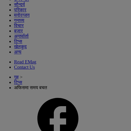
सौन्दर्य
परिकार
मनोरन्जन
गन्तव्य
विचार
बजार
अन्तर्वार्ता
टिप्स
खेलकुद
अन्य
Read EMag
Contact Us
गृह
>
टिप्स
अफिसमा समय बचत