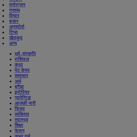
मनोरन्जन
गन्तव्य
विचार
बजार
अन्तर्वार्ता
टिप्स
खेलकुद
अन्य
धर्म–संस्कृति
राशिफल
कथा
पेट केयर
समाचार
अर्थ
बगैचा
इन्टेरियर
प्यारेन्टिङ
आजकी नारी
फिचर
व्यक्तित्व
स्वास्थ्य
शिक्षा
फेसन
कभर गर्ल