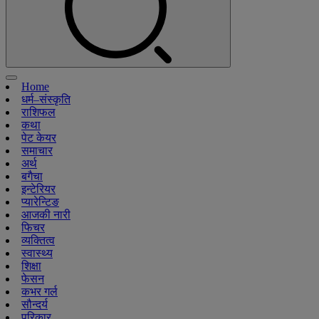
Home
धर्म–संस्कृति
राशिफल
कथा
पेट केयर
समाचार
अर्थ
बगैचा
इन्टेरियर
प्यारेन्टिङ
आजकी नारी
फिचर
व्यक्तित्व
स्वास्थ्य
शिक्षा
फेसन
कभर गर्ल
सौन्दर्य
परिकार