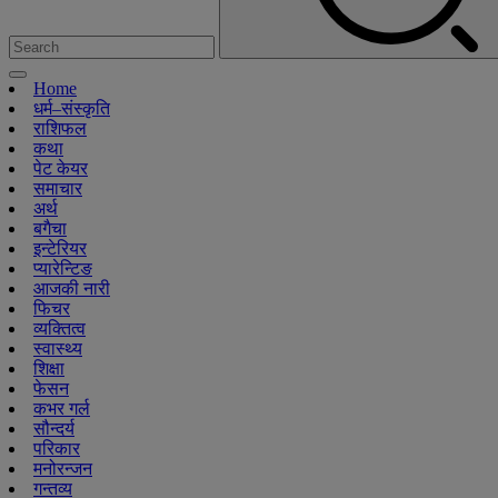
Home
धर्म–संस्कृति
राशिफल
कथा
पेट केयर
समाचार
अर्थ
बगैचा
इन्टेरियर
प्यारेन्टिङ
आजकी नारी
फिचर
व्यक्तित्व
स्वास्थ्य
शिक्षा
फेसन
कभर गर्ल
सौन्दर्य
परिकार
मनोरन्जन
गन्तव्य