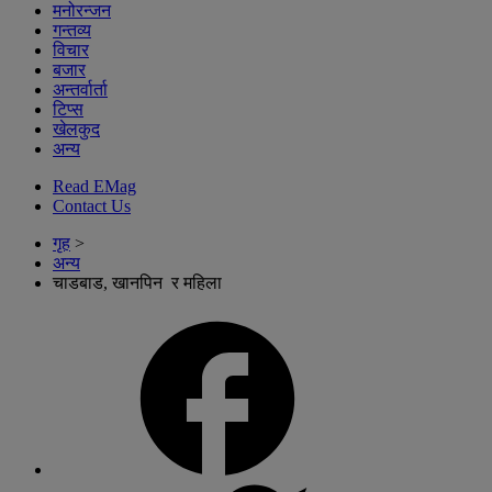
मनोरन्जन
गन्तव्य
विचार
बजार
अन्तर्वार्ता
टिप्स
खेलकुद
अन्य
Read EMag
Contact Us
गृह
>
अन्य
चाडबाड, खानपिन र महिला