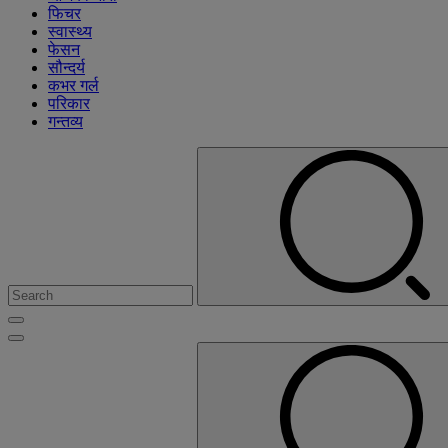
फिचर
स्वास्थ्य
फेसन
सौन्दर्य
कभर गर्ल
परिकार
गन्तव्य