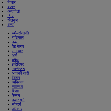
विचार
बजार
अन्तर्वार्ता
टिप्स
खेलकुद
अन्य
धर्म–संस्कृति
राशिफल
कथा
पेट केयर
समाचार
अर्थ
बगैचा
इन्टेरियर
प्यारेन्टिङ
आजकी नारी
फिचर
व्यक्तित्व
स्वास्थ्य
शिक्षा
फेसन
कभर गर्ल
सौन्दर्य
परिकार