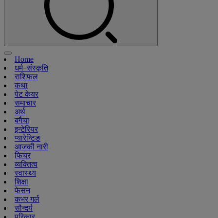
Home
धर्म–संस्कृति
राशिफल
कथा
पेट केयर
समाचार
अर्थ
बगैचा
इन्टेरियर
प्यारेन्टिङ
आजकी नारी
फिचर
व्यक्तित्व
स्वास्थ्य
शिक्षा
फेसन
कभर गर्ल
सौन्दर्य
परिकार