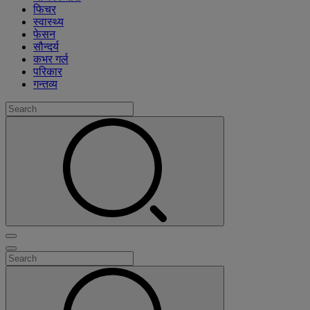
फिचर
स्वास्थ्य
फेसन
सौन्दर्य
कभर गर्ल
परिकार
गन्तव्य