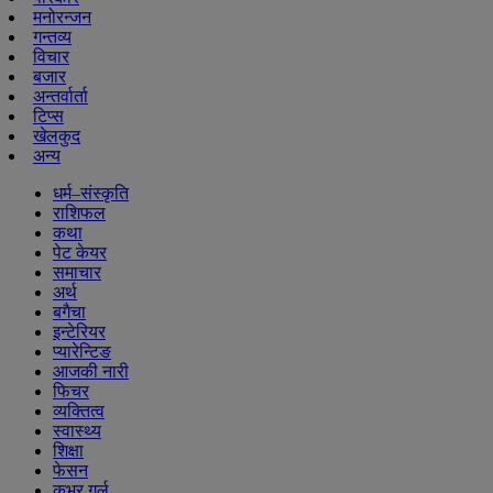
मनोरन्जन
गन्तव्य
विचार
बजार
अन्तर्वार्ता
टिप्स
खेलकुद
अन्य
धर्म–संस्कृति
राशिफल
कथा
पेट केयर
समाचार
अर्थ
बगैचा
इन्टेरियर
प्यारेन्टिङ
आजकी नारी
फिचर
व्यक्तित्व
स्वास्थ्य
शिक्षा
फेसन
कभर गर्ल