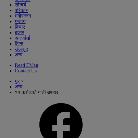
सौन्दर्य
परिकार
मनोरन्जन
गन्तव्य
विचार
बजार
अन्तर्वार्ता
टिप्स
खेलकुद
अन्य
Read EMag
Contact Us
गृह
>
अन्य
१२ करोडको गाडी उपहार