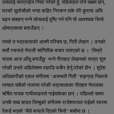
उसलाई सरप्राईज गिफ्ट गरेको हुँ, महिलाहरु पनि सक्षम छन्,
घरको चुलोचौको भन्दा बाहिर निस्कन सके धेरै कुरामा अघि
बढ्न सक्छन् भन्ने सोचलाई पुष्टि गर्न पनि यो आवश्यक थियो
ओमप्रकाश बताउँछन् ।
त्यसो त भद्रकलाको आफ्नै परिचय छ, गिती लेखन । उनको
सयौं रचनाले नेपाली सांगितीक बजार तताएको छ । ‘तिम्रो
यादमा आज आँसु बगाउँछु’ भन्ने गीतबाट लेखनको यात्रा शुरु
गरेकी उनले अहिलेसम्म पछाडि फर्केर हेर्नु परेको छैन । शुरेश
अधिकारीको एकल संगीतमा ‘अजम्बरी गिती’ सङ्ग्रह निकाले
पश्चात सबैको नजरमा परेकी भद्रकलाका गीतहरु नेपालका
चर्चित गायक गायीकाहरुले गाईसकेका छन् । पछिल्लो समय
उनकै शब्द बादल लिम्बुको संगीतमा राजेशपायल राईको स्वरमा
रेकर्ड भएको ‘मैले मायाले दिएको चिनो’ चर्चामा छ ।