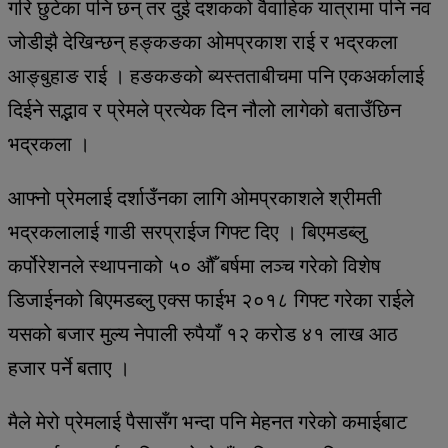
गरि छुटेका पनि छन् तर दुई दशकको वैवाहिक यात्रामा पनि नव
जोडीझै देखिन्छन् हङ्कङका ओमप्रकाश राई र भद्रकला
आङ्बुहाङ राई । हङकङको ब्यस्तताबीचमा पनि एकअर्कालाई
दिईने सद्भाव र प्रेमले प्रत्येक दिन नौलो लागेको बताउँछिन
भद्रकला ।
आफ्नो प्रेमलाई दर्शाउँनका लागि ओमप्रकाशले श्रीमती
भद्रकलालाई गाडी सरप्राईज गिफ्ट दिए । बिएमडब्लु
कर्पोरेशनले स्थापनाको ५० औँ बर्षमा लञ्च गरेको विशेष
डिजाईनको बिएमडब्लु एक्स फाईभ २०१८ गिफ्ट गरेका राईले
यसको बजार मुल्य नेपाली रुपैयाँ १२ करोड ४१ लाख आठ
हजार पर्ने बताए ।
मैले मेरो प्रेमलाई पैसासँग भन्दा पनि मेहनत गरेको कमाईबाट