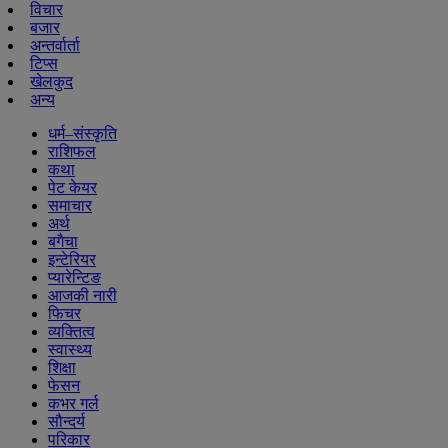
विचार
बजार
अन्तर्वार्ता
टिप्स
खेलकुद
अन्य
धर्म–संस्कृति
राशिफल
कथा
पेट केयर
समाचार
अर्थ
बगैचा
इन्टेरियर
प्यारेन्टिङ
आजकी नारी
फिचर
व्यक्तित्व
स्वास्थ्य
शिक्षा
फेसन
कभर गर्ल
सौन्दर्य
परिकार