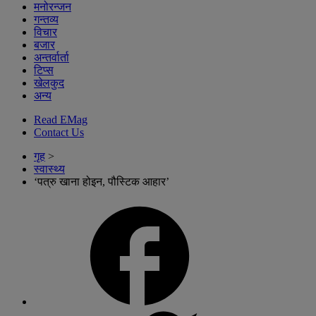
मनोरन्जन
गन्तव्य
विचार
बजार
अन्तर्वार्ता
टिप्स
खेलकुद
अन्य
Read EMag
Contact Us
गृह
>
स्वास्थ्य
‘पत्रु खाना होइन, पौस्टिक आहार’