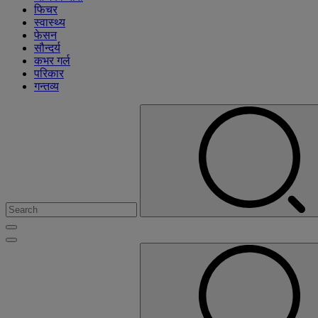
फिचर
स्वास्थ्य
फेसन
सौन्दर्य
कभर गर्ल
परिकार
गन्तव्य