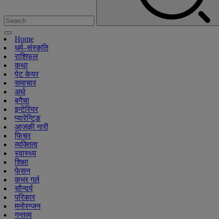
Home
धर्म–संस्कृति
राशिफल
कथा
पेट केयर
समाचार
अर्थ
बगैचा
इन्टेरियर
प्यारेन्टिङ
आजकी नारी
फिचर
व्यक्तित्व
स्वास्थ्य
शिक्षा
फेसन
कभर गर्ल
सौन्दर्य
परिकार
मनोरन्जन
गन्तव्य