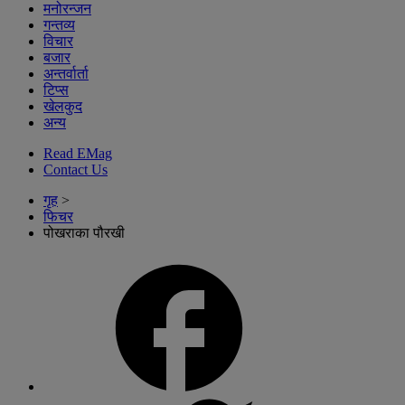
मनोरन्जन
गन्तव्य
विचार
बजार
अन्तर्वार्ता
टिप्स
खेलकुद
अन्य
Read EMag
Contact Us
गृह
>
फिचर
पोखराका पौरखी