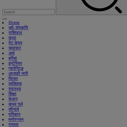
Home
धर्म–संस्कृति
राशिफल
कथा
पेट केयर
समाचार
अर्थ
बगैचा
इन्टेरियर
प्यारेन्टिङ
आजकी नारी
फिचर
व्यक्तित्व
स्वास्थ्य
शिक्षा
फेसन
कभर गर्ल
सौन्दर्य
परिकार
मनोरन्जन
गन्तव्य