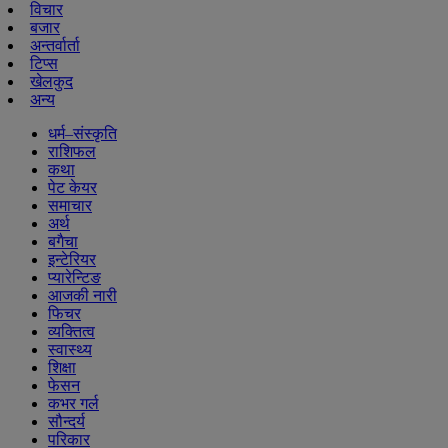
विचार
बजार
अन्तर्वार्ता
टिप्स
खेलकुद
अन्य
धर्म–संस्कृति
राशिफल
कथा
पेट केयर
समाचार
अर्थ
बगैचा
इन्टेरियर
प्यारेन्टिङ
आजकी नारी
फिचर
व्यक्तित्व
स्वास्थ्य
शिक्षा
फेसन
कभर गर्ल
सौन्दर्य
परिकार