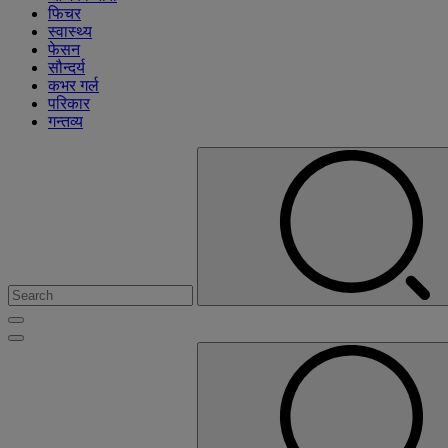
फिचर
स्वास्थ्य
फेसन
सौन्दर्य
कभर गर्ल
परिकार
गन्तव्य