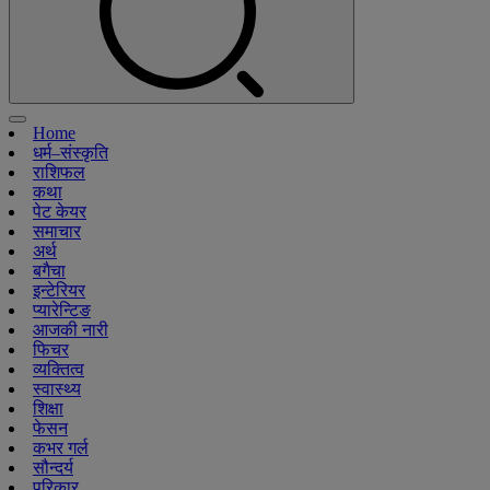
Home
धर्म–संस्कृति
राशिफल
कथा
पेट केयर
समाचार
अर्थ
बगैचा
इन्टेरियर
प्यारेन्टिङ
आजकी नारी
फिचर
व्यक्तित्व
स्वास्थ्य
शिक्षा
फेसन
कभर गर्ल
सौन्दर्य
परिकार