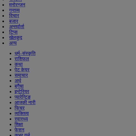
मनोरन्जन
गन्तव्य
विचार
बजार
अन्तर्वार्ता
टिप्स
खेलकुद
अन्य
धर्म–संस्कृति
राशिफल
कथा
पेट केयर
समाचार
अर्थ
बगैचा
इन्टेरियर
प्यारेन्टिङ
आजकी नारी
फिचर
व्यक्तित्व
स्वास्थ्य
शिक्षा
फेसन
कभर गर्ल