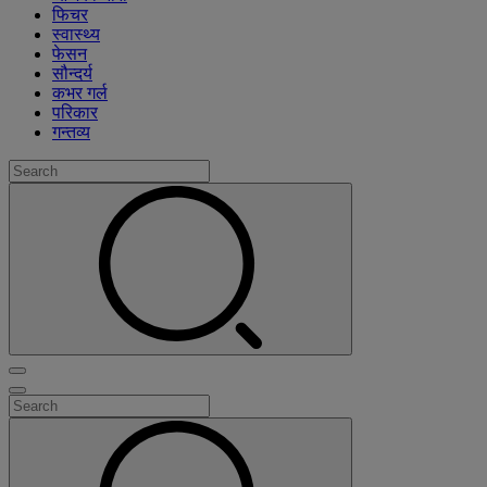
फिचर
स्वास्थ्य
फेसन
सौन्दर्य
कभर गर्ल
परिकार
गन्तव्य