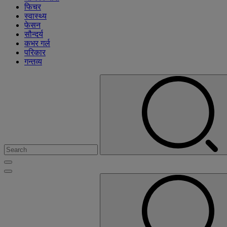
फिचर
स्वास्थ्य
फेसन
सौन्दर्य
कभर गर्ल
परिकार
गन्तव्य