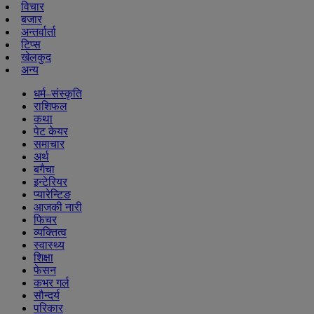
विचार
बजार
अन्तर्वार्ता
टिप्स
खेलकुद
अन्य
धर्म–संस्कृति
राशिफल
कथा
पेट केयर
समाचार
अर्थ
बगैचा
इन्टेरियर
प्यारेन्टिङ
आजकी नारी
फिचर
व्यक्तित्व
स्वास्थ्य
शिक्षा
फेसन
कभर गर्ल
सौन्दर्य
परिकार