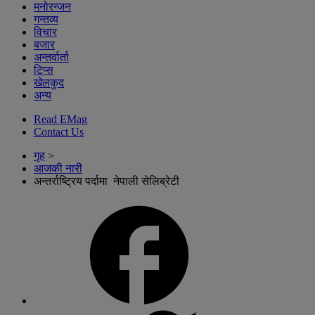
मनोरन्जन
गन्तव्य
विचार
बजार
अन्तर्वार्ता
टिप्स
खेलकुद
अन्य
Read EMag
Contact Us
गृह
>
आजकी नारी
अन्तर्राष्ट्रिय पर्दामा नेपाली सेलिब्रेटी