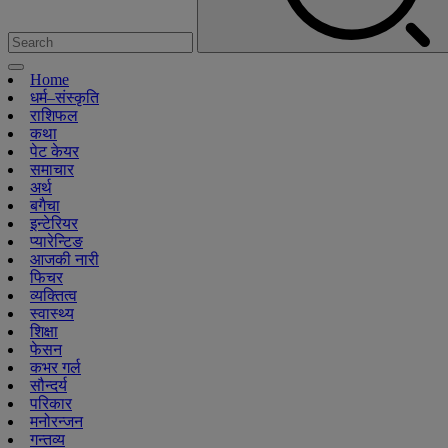
Home
धर्म–संस्कृति
राशिफल
कथा
पेट केयर
समाचार
अर्थ
बगैचा
इन्टेरियर
प्यारेन्टिङ
आजकी नारी
फिचर
व्यक्तित्व
स्वास्थ्य
शिक्षा
फेसन
कभर गर्ल
सौन्दर्य
परिकार
मनोरन्जन
गन्तव्य