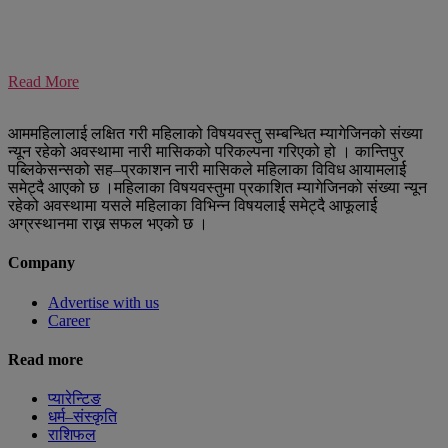
Read More
आममहिलालाई लक्षित गरी महिलाको विषयवस्तु सम्बन्धित म्यागेजिनको संख्या
न्यून रहेको अवस्थामा नारी मासिकको परिकल्पना गरिएको हो । कान्तिपुर
पब्लिकेसन्सको सह–प्रकाशन नारी मासिकले महिलाका विविध आयामलार्ई
समेट्दै आएको छ ।महिलाका विषयवस्तुमा प्रकाशित म्यागेजिनको संख्या न्यून
रहेको अवस्थामा यसले महिलाका विभिन्न विषयलार्ई समेट्दै आफूलार्ई
अग्रस्थानमा राख्न सफल भएको छ ।
Company
Advertise with us
Career
Read more
प्यारेन्टिङ
धर्म–संस्कृति
राशिफल