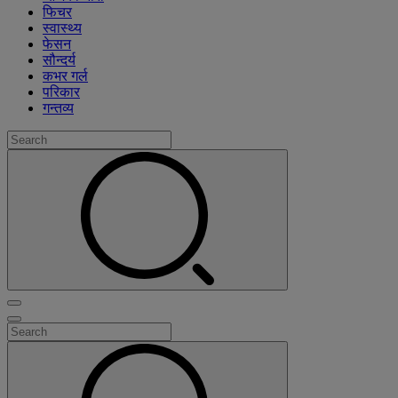
फिचर
स्वास्थ्य
फेसन
सौन्दर्य
कभर गर्ल
परिकार
गन्तव्य