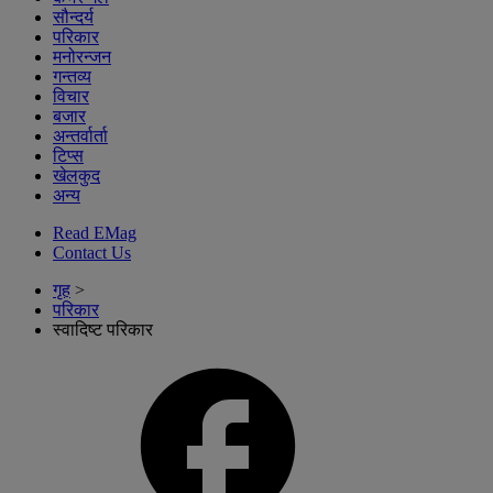
सौन्दर्य
परिकार
मनोरन्जन
गन्तव्य
विचार
बजार
अन्तर्वार्ता
टिप्स
खेलकुद
अन्य
Read EMag
Contact Us
गृह
>
परिकार
स्वादिष्ट परिकार