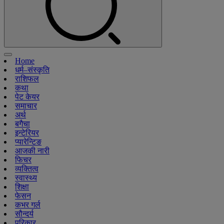
Home
धर्म–संस्कृति
राशिफल
कथा
पेट केयर
समाचार
अर्थ
बगैचा
इन्टेरियर
प्यारेन्टिङ
आजकी नारी
फिचर
व्यक्तित्व
स्वास्थ्य
शिक्षा
फेसन
कभर गर्ल
सौन्दर्य
परिकार