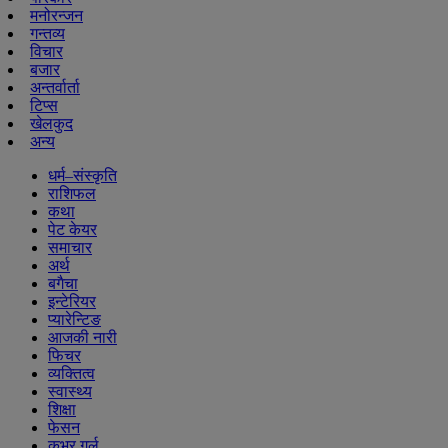
मनोरन्जन
गन्तव्य
विचार
बजार
अन्तर्वार्ता
टिप्स
खेलकुद
अन्य
धर्म–संस्कृति
राशिफल
कथा
पेट केयर
समाचार
अर्थ
बगैचा
इन्टेरियर
प्यारेन्टिङ
आजकी नारी
फिचर
व्यक्तित्व
स्वास्थ्य
शिक्षा
फेसन
कभर गर्ल