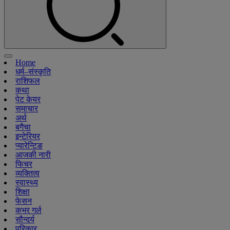
Home
धर्म–संस्कृति
राशिफल
कथा
पेट केयर
समाचार
अर्थ
बगैचा
इन्टेरियर
प्यारेन्टिङ
आजकी नारी
फिचर
व्यक्तित्व
स्वास्थ्य
शिक्षा
फेसन
कभर गर्ल
सौन्दर्य
परिकार