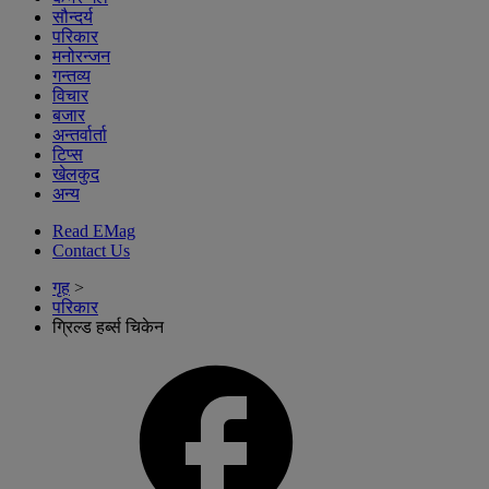
सौन्दर्य
परिकार
मनोरन्जन
गन्तव्य
विचार
बजार
अन्तर्वार्ता
टिप्स
खेलकुद
अन्य
Read EMag
Contact Us
गृह
>
परिकार
ग्रिल्ड हर्ब्स चिकेन