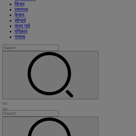
फिचर
स्वास्थ्य
फेसन
सौन्दर्य
कभर गर्ल
परिकार
गन्तव्य