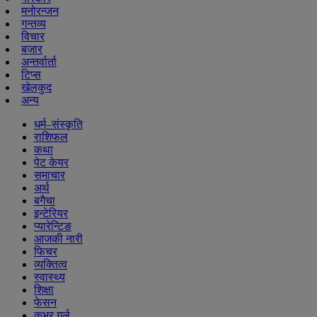
मनोरन्जन
गन्तव्य
विचार
बजार
अन्तर्वार्ता
टिप्स
खेलकुद
अन्य
धर्म–संस्कृति
राशिफल
कथा
पेट केयर
समाचार
अर्थ
बगैचा
इन्टेरियर
प्यारेन्टिङ
आजकी नारी
फिचर
व्यक्तित्व
स्वास्थ्य
शिक्षा
फेसन
कभर गर्ल