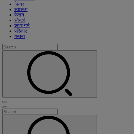
फिचर
स्वास्थ्य
फेसन
सौन्दर्य
कभर गर्ल
परिकार
गन्तव्य