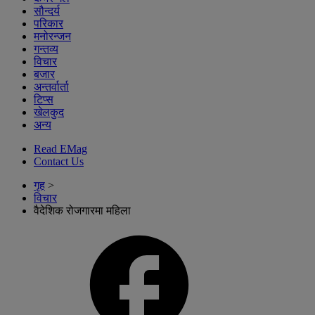
सौन्दर्य
परिकार
मनोरन्जन
गन्तव्य
विचार
बजार
अन्तर्वार्ता
टिप्स
खेलकुद
अन्य
Read EMag
Contact Us
गृह
>
विचार
वैदेशिक रोजगारमा महिला