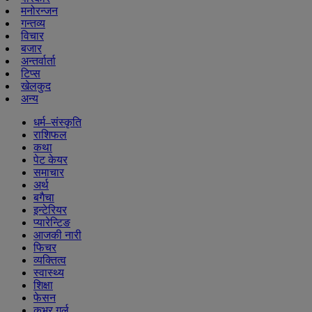
मनोरन्जन
गन्तव्य
विचार
बजार
अन्तर्वार्ता
टिप्स
खेलकुद
अन्य
धर्म–संस्कृति
राशिफल
कथा
पेट केयर
समाचार
अर्थ
बगैचा
इन्टेरियर
प्यारेन्टिङ
आजकी नारी
फिचर
व्यक्तित्व
स्वास्थ्य
शिक्षा
फेसन
कभर गर्ल