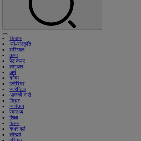
Home
धर्म–संस्कृति
राशिफल
कथा
पेट केयर
समाचार
अर्थ
बगैचा
इन्टेरियर
प्यारेन्टिङ
आजकी नारी
फिचर
व्यक्तित्व
स्वास्थ्य
शिक्षा
फेसन
कभर गर्ल
सौन्दर्य
परिकार