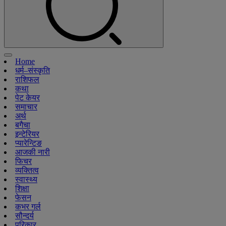
Home
धर्म–संस्कृति
राशिफल
कथा
पेट केयर
समाचार
अर्थ
बगैचा
इन्टेरियर
प्यारेन्टिङ
आजकी नारी
फिचर
व्यक्तित्व
स्वास्थ्य
शिक्षा
फेसन
कभर गर्ल
सौन्दर्य
परिकार