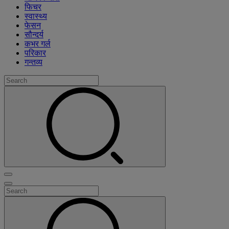
फिचर
स्वास्थ्य
फेसन
सौन्दर्य
कभर गर्ल
परिकार
गन्तव्य