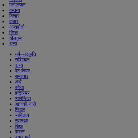
मनोरन्जन
गन्तव्य
विचार
बजार
अन्तर्वार्ता
टिप्स
खेलकुद
अन्य
धर्म–संस्कृति
राशिफल
कथा
पेट केयर
समाचार
अर्थ
बगैचा
इन्टेरियर
प्यारेन्टिङ
आजकी नारी
फिचर
व्यक्तित्व
स्वास्थ्य
शिक्षा
फेसन
कभर गर्ल