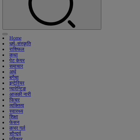
Home
धर्म–संस्कृति
राशिफल
कथा
पेट केयर
समाचार
अर्थ
बगैचा
इन्टेरियर
प्यारेन्टिङ
आजकी नारी
फिचर
व्यक्तित्व
स्वास्थ्य
शिक्षा
फेसन
कभर गर्ल
सौन्दर्य
परिकार