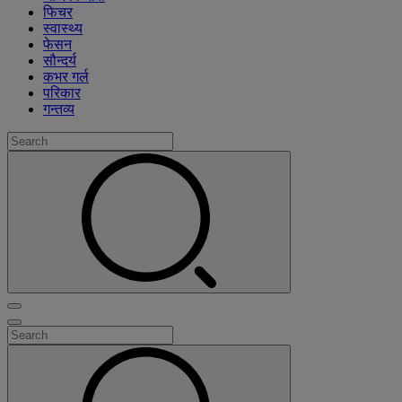
फिचर
स्वास्थ्य
फेसन
सौन्दर्य
कभर गर्ल
परिकार
गन्तव्य