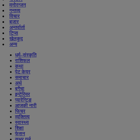
मनोरन्जन
गन्तव्य
विचार
बजार
अन्तर्वार्ता
टिप्स
खेलकुद
अन्य
धर्म–संस्कृति
राशिफल
कथा
पेट केयर
समाचार
अर्थ
बगैचा
इन्टेरियर
प्यारेन्टिङ
आजकी नारी
फिचर
व्यक्तित्व
स्वास्थ्य
शिक्षा
फेसन
कभर गर्ल