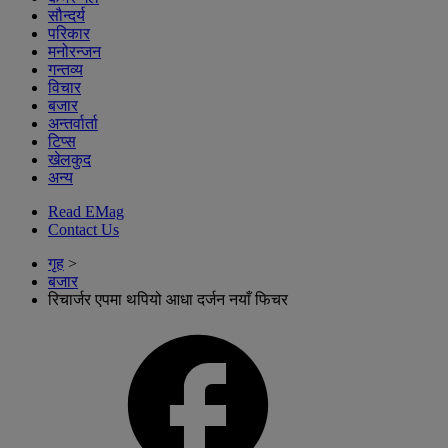
सौन्दर्य
परिकार
मनोरन्जन
गन्तव्य
विचार
बजार
अन्तर्वार्ता
टिप्स
खेलकुद
अन्य
Read EMag
Contact Us
गृह
>
बजार
रिचार्जर एपमा थपियो आधा दर्जन नयाँ फिचर