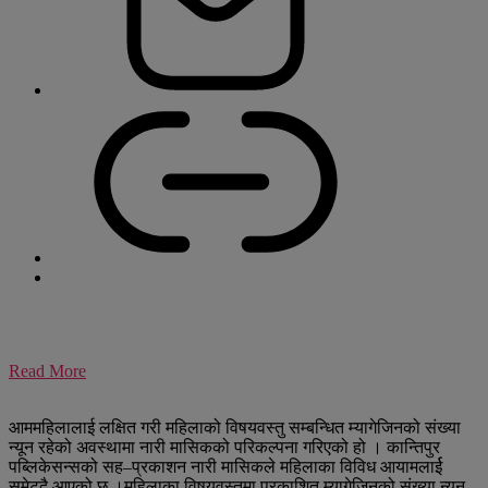
Read More
आममहिलालाई लक्षित गरी महिलाको विषयवस्तु सम्बन्धित म्यागेजिनको संख्या
न्यून रहेको अवस्थामा नारी मासिकको परिकल्पना गरिएको हो । कान्तिपुर
पब्लिकेसन्सको सह–प्रकाशन नारी मासिकले महिलाका विविध आयामलार्ई
समेट्दै आएको छ ।महिलाका विषयवस्तुमा प्रकाशित म्यागेजिनको संख्या न्यून