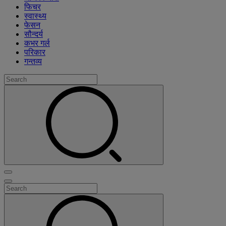
फिचर
स्वास्थ्य
फेसन
सौन्दर्य
कभर गर्ल
परिकार
गन्तव्य