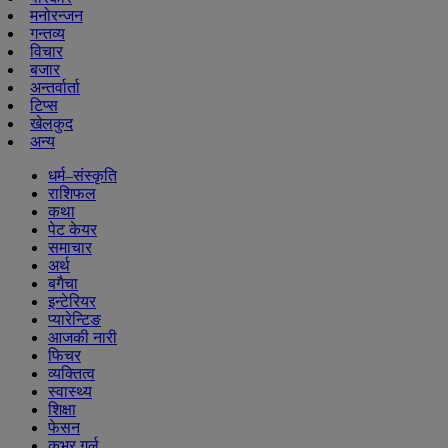
मनोरन्जन
गन्तव्य
विचार
बजार
अन्तर्वार्ता
टिप्स
खेलकुद
अन्य
धर्म–संस्कृति
राशिफल
कथा
पेट केयर
समाचार
अर्थ
बगैचा
इन्टेरियर
प्यारेन्टिङ
आजकी नारी
फिचर
व्यक्तित्व
स्वास्थ्य
शिक्षा
फेसन
कभर गर्ल