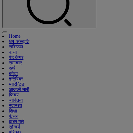
Home
धर्म–संस्कृति
राशिफल
कथा
पेट केयर
समाचार
अर्थ
बगैचा
इन्टेरियर
प्यारेन्टिङ
आजकी नारी
फिचर
व्यक्तित्व
स्वास्थ्य
शिक्षा
फेसन
कभर गर्ल
सौन्दर्य
परिकार