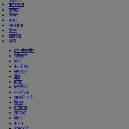
मनोरन्जन
गन्तव्य
विचार
बजार
अन्तर्वार्ता
टिप्स
खेलकुद
अन्य
धर्म–संस्कृति
राशिफल
कथा
पेट केयर
समाचार
अर्थ
बगैचा
इन्टेरियर
प्यारेन्टिङ
आजकी नारी
फिचर
व्यक्तित्व
स्वास्थ्य
शिक्षा
फेसन
कभर गर्ल