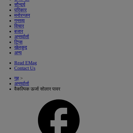
सौन्दर्य
परिकार
मनोरन्जन
गन्तव्य
विचार
बजार
अन्तर्वार्ता
टिप्स
खेलकुद
अन्य
Read EMag
Contact Us
गृह
>
अन्तर्वार्ता
वैकल्पिक ऊर्जा सोलार पावर