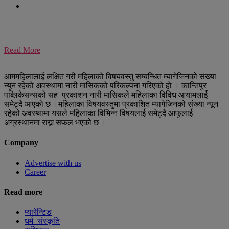
Read More
आममहिलालाई लक्षित गरी महिलाको विषयवस्तु सम्बन्धित म्यागेजिनको संख्या
न्यून रहेको अवस्थामा नारी मासिकको परिकल्पना गरिएको हो । कान्तिपुर
पब्लिकेसन्सको सह–प्रकाशन नारी मासिकले महिलाका विविध आयामलार्ई
समेट्दै आएको छ ।महिलाका विषयवस्तुमा प्रकाशित म्यागेजिनको संख्या न्यून
रहेको अवस्थामा यसले महिलाका विभिन्न विषयलार्ई समेट्दै आफूलार्ई
अग्रस्थानमा राख्न सफल भएको छ ।
Company
Advertise with us
Career
Read more
प्यारेन्टिङ
धर्म–संस्कृति