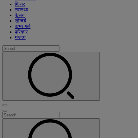
फिचर
स्वास्थ्य
फेसन
सौन्दर्य
कभर गर्ल
परिकार
गन्तव्य