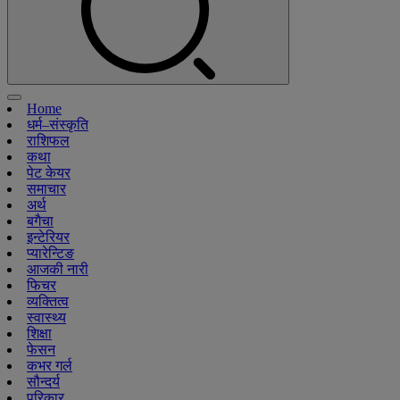
Home
धर्म–संस्कृति
राशिफल
कथा
पेट केयर
समाचार
अर्थ
बगैचा
इन्टेरियर
प्यारेन्टिङ
आजकी नारी
फिचर
व्यक्तित्व
स्वास्थ्य
शिक्षा
फेसन
कभर गर्ल
सौन्दर्य
परिकार