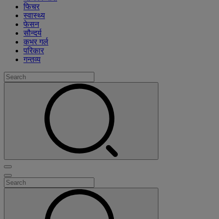
फिचर
स्वास्थ्य
फेसन
सौन्दर्य
कभर गर्ल
परिकार
गन्तव्य