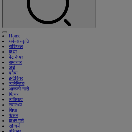
Home
धर्म–संस्कृति
राशिफल
कथा
पेट केयर
समाचार
अर्थ
बगैचा
इन्टेरियर
प्यारेन्टिङ
आजकी नारी
फिचर
व्यक्तित्व
स्वास्थ्य
शिक्षा
फेसन
कभर गर्ल
सौन्दर्य
परिकार