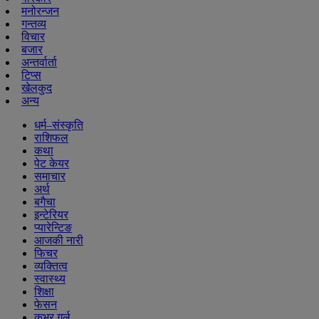
मनोरन्जन
गन्तव्य
विचार
बजार
अन्तर्वार्ता
टिप्स
खेलकुद
अन्य
धर्म–संस्कृति
राशिफल
कथा
पेट केयर
समाचार
अर्थ
बगैचा
इन्टेरियर
प्यारेन्टिङ
आजकी नारी
फिचर
व्यक्तित्व
स्वास्थ्य
शिक्षा
फेसन
कभर गर्ल