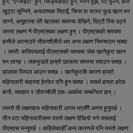
हुने, ‘एन्जाइटी’ हुने, चिड्चिडाहट हुने, स्तन दुख्ने, पेट फुल्ने, हात
खुट्टा सुन्निने, अनावश्यक मिठाईं, चिप्स वा फास्ट फुड खान मन
लाग्ने, अनुहारमा धेरै खालका समस्या देखिने, छिट्टै रिस उठ्ने
जस्ता लक्षण नै पीएमएसका लक्षण हुन् । पीएमएसको समयमा
हामीले अपनाउने जीवनशैलीले थप अन्य लक्षण निम्त्याउन सक्छ
। जस्तैः कतिपयलाई पीएमएसको समयमा जंक खानेकुरा खान
मन लाग्छ । जंकफुडले हाम्रो छालामा समस्या ल्याउन सक्छ ।
छालामा पिम्पल आउन सक्छ । खानेकुराकै कारण हाम्रो
महिनावारी चक्रमा हेरफेर पनि हुन सक्छ । यसर्थ हाम्रा हरेक
बानी, व्यवहार र जीवनशैली एक–अर्कामा सम्बन्धित छन् ।
त्यस्तै यी लक्षणहरू महिनावारी अन्त्य भएसँगै अन्त्य हुनुपर्छ ।
तीन वटा महिनावारीसम्म यस्तो लक्षण देखियो भने यसलाई
पीएमएस भन्नुपर्छ । कहिलेकाहीँ अन्य कारणले पनि यस्तो लक्षण