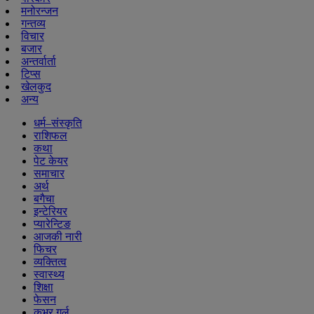
मनोरन्जन
गन्तव्य
विचार
बजार
अन्तर्वार्ता
टिप्स
खेलकुद
अन्य
धर्म–संस्कृति
राशिफल
कथा
पेट केयर
समाचार
अर्थ
बगैचा
इन्टेरियर
प्यारेन्टिङ
आजकी नारी
फिचर
व्यक्तित्व
स्वास्थ्य
शिक्षा
फेसन
कभर गर्ल