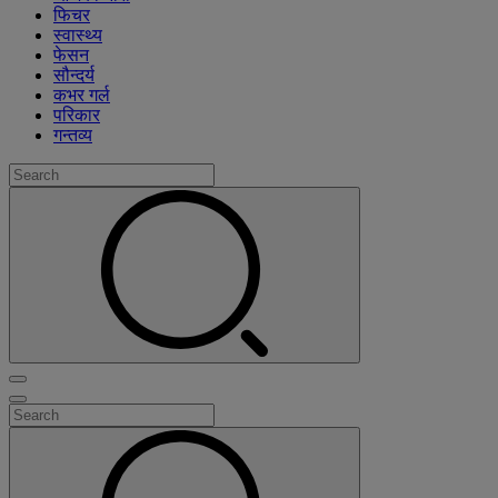
फिचर
स्वास्थ्य
फेसन
सौन्दर्य
कभर गर्ल
परिकार
गन्तव्य