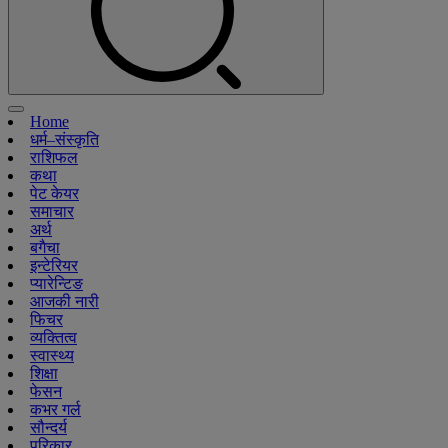
Home
धर्म–संस्कृति
राशिफल
कथा
पेट केयर
समाचार
अर्थ
बगैचा
इन्टेरियर
प्यारेन्टिङ
आजकी नारी
फिचर
व्यक्तित्व
स्वास्थ्य
शिक्षा
फेसन
कभर गर्ल
सौन्दर्य
परिकार