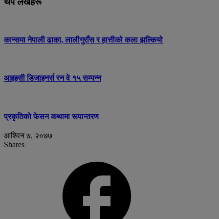
थप लेखहरू
कान्समा नेपाली ढाका, लालीगुराँस र हात्तीको कला झल्कियो
आइइसी डिजाइनर्स रन वे १५ सम्पन्न
प्रकृतिको फेसन कथामा रूपान्तरण
आश्विन ७, २०७७
Shares