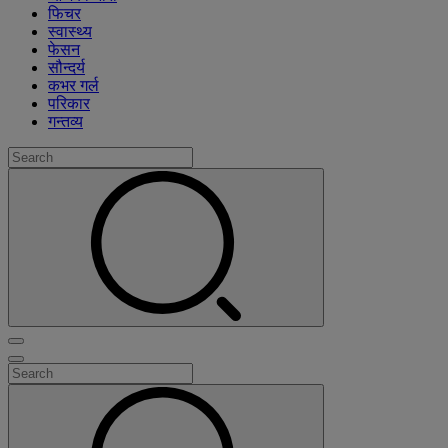
फिचर
स्वास्थ्य
फेसन
सौन्दर्य
कभर गर्ल
परिकार
गन्तव्य