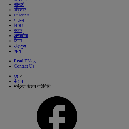
सौन्दर्य
परिकार
मनोरन्जन
गन्तव्य
विचार
बजार
अन्तर्वार्ता
टिप्स
खेलकुद
अन्य
Read EMag
Contact Us
गृह
>
फेसन
भर्चुअल फेसन गतिविधि