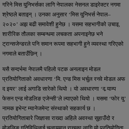
गरिने मिस युनिभर्सका लागि नेपालका नेसनल डाइरेक्टर नगमा
श्रेष्ठले बताइन् । उनका अनुसार ‘मिस युनिभर्स नेपाल–
२०२०’ अझ बढी समावेशी हुनेछ । यसमा सहभागीको उचाइ,
शारीरिक तौलका सम्बन्धमा लचकता अपनाइनेछ भने
ट्रान्सजेन्डरले पनि समान रूपमा सहभागी हुने व्यवस्था गरिएको
नगमाले बताउँछिन् ।
यसै सन्दर्भमा नेपालमै पहिलो पटक अनलाइन मोडल
प्रतियोगिताको अवधारणा ‘मि. एन्ड मिस भर्चुल रनवे मोडल अफ
द इयर’ लाई अगाडि सारेको थियो । यो अवधारणा ‘द र्‍याम्प
फेसन एन्ड मोडलिङ एजेन्सी’ले ल्याएको थियो । यसमा ‘फोर यु’
नामक इभेन्ट म्यानेजमेन्ट संस्थाको सहकार्य छ ।
प्रतियोगिताबारे जिज्ञासा राख्दा अहिले अवस्था सुहाउँदो र
मोडलिङ गतिविधिलाई चलायमान राख्नका लागि यो प्रतियोगिता