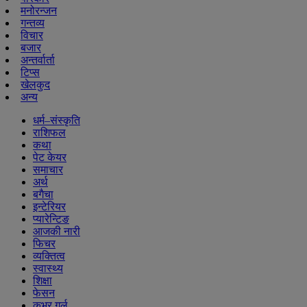
मनोरन्जन
गन्तव्य
विचार
बजार
अन्तर्वार्ता
टिप्स
खेलकुद
अन्य
धर्म–संस्कृति
राशिफल
कथा
पेट केयर
समाचार
अर्थ
बगैचा
इन्टेरियर
प्यारेन्टिङ
आजकी नारी
फिचर
व्यक्तित्व
स्वास्थ्य
शिक्षा
फेसन
कभर गर्ल