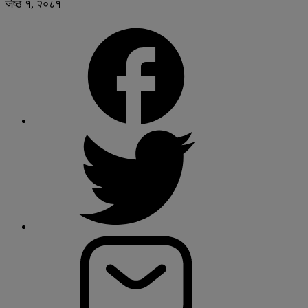
जेष्ठ १, २०८१