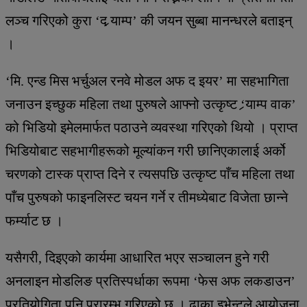
लञ्च गरिएको कुरा ‘द र्‍याम्प’ की जयन सुब्बा मानन्धरले बताइन्
।
‘मि. एन्ड मिस भर्चुअल रनवे मोडल अफ द इयर’ मा सहभागिता
जनाउन इच्छुक महिला तथा पुरुषले आफ्नो उत्कृष्ट ‘र्‍याम्प वाक’
को भिडियो इमेलमार्फत पठाउने व्यवस्था गरिएको थियो । प्राप्त
भिडियोबाट सहभागीहरूको मूल्यांकन गरी छानिएकालाई अर्को
चरणको टास्क प्राप्त दिने र त्यसपछि उत्कृष्ट पाँच महिला तथा
पाँच पुरुषको फाइनलिस्ट चयन गर्ने र तीमध्येबाट विजेता छान्ने
फर्म्याट छ ।
यसैगरी, दिइएको कार्यमा आधारित भएर सञ्चालन हुने गरी
अनलाइन मोडलिङ प्रतिस्पर्धाका रूपमा ‘फेस अफ लकडाउन’
प्रतियोगिता पनि प्रारम्भ गरिएको छ । ढाका इभेन्टले आयोजना