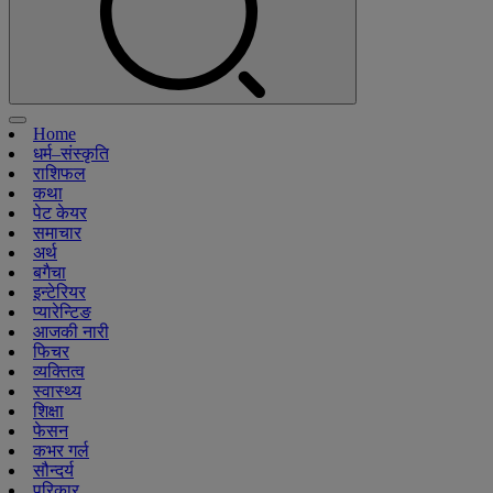
Home
धर्म–संस्कृति
राशिफल
कथा
पेट केयर
समाचार
अर्थ
बगैचा
इन्टेरियर
प्यारेन्टिङ
आजकी नारी
फिचर
व्यक्तित्व
स्वास्थ्य
शिक्षा
फेसन
कभर गर्ल
सौन्दर्य
परिकार