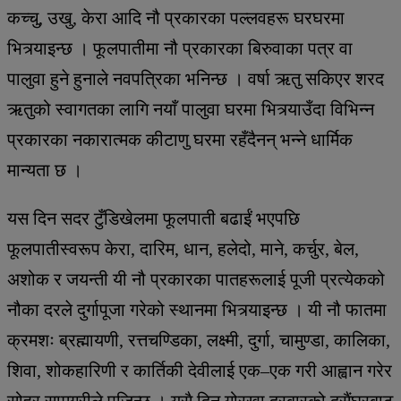
कच्चु, उखु, केरा आदि नौ प्रकारका पल्लवहरू घरघरमा
भित्र्याइन्छ । फूलपातीमा नौ प्रकारका बिरुवाका पत्र वा
पालुवा हुने हुनाले नवपत्रिका भनिन्छ । वर्षा ऋतु सकिएर शरद
ऋतुको स्वागतका लागि नयाँ पालुवा घरमा भित्र्याउँदा विभिन्न
प्रकारका नकारात्मक कीटाणु घरमा रहँदैनन् भन्ने धार्मिक
मान्यता छ ।
यस दिन सदर टुँडिखेलमा फूलपाती बढाईं भएपछि
फूलपातीस्वरूप केरा, दारिम, धान, हलेदो, माने, कर्चुर, बेल,
अशोक र जयन्ती यी नौ प्रकारका पातहरूलाई पूजी प्रत्येकको
नौका दरले दुर्गापूजा गरेको स्थानमा भित्र्याइन्छ । यी नौ फातमा
क्रमशः ब्रह्मायणी, रत्तचण्डिका, लक्ष्मी, दुर्गा, चामुण्डा, कालिका,
शिवा, शोकहारिणी र कार्तिकी देवीलाई एक–एक गरी आह्वान गरेर
सोह्र सामग्रीले पूजिन्छ । यसै दिन गोरखा दरबारको दसैंघरबाट