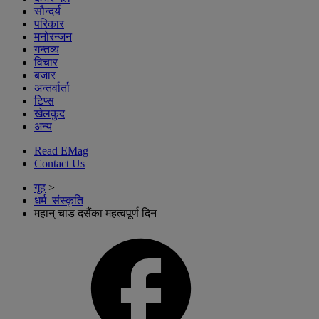
सौन्दर्य
परिकार
मनोरन्जन
गन्तव्य
विचार
बजार
अन्तर्वार्ता
टिप्स
खेलकुद
अन्य
Read EMag
Contact Us
गृह
>
धर्म–संस्कृति
महान् चाड दसैंका महत्वपूर्ण दिन