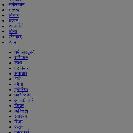
मनोरन्जन
गन्तव्य
विचार
बजार
अन्तर्वार्ता
टिप्स
खेलकुद
अन्य
धर्म–संस्कृति
राशिफल
कथा
पेट केयर
समाचार
अर्थ
बगैचा
इन्टेरियर
प्यारेन्टिङ
आजकी नारी
फिचर
व्यक्तित्व
स्वास्थ्य
शिक्षा
फेसन
कभर गर्ल