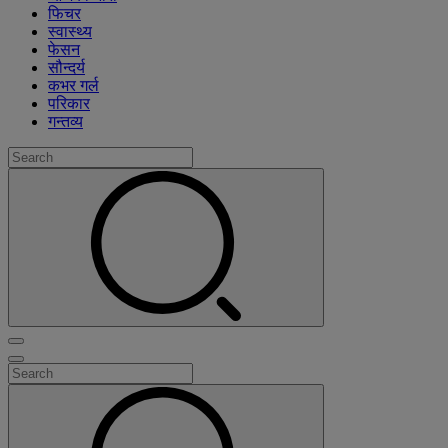
फिचर
स्वास्थ्य
फेसन
सौन्दर्य
कभर गर्ल
परिकार
गन्तव्य